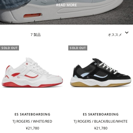
READ MORE
7 製品
オススメ
SOLD OUT
SOLD OUT
ES SKATEBOARDING
ES SKATEBOARDING
TJ ROGERS / WHITE/RED
TJ ROGERS / BLACK/BLUE/WHITE
セ
セ
¥21,780
¥21,780