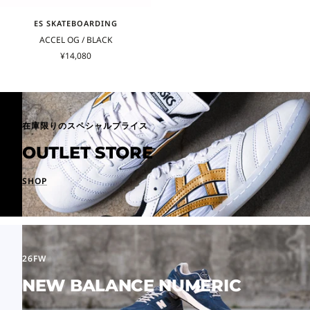
ES SKATEBOARDING
ACCEL OG / BLACK
セ
¥14,080
ー
ル
価
格
在庫限りのスペシャルプライス
OUTLET STORE
SHOP
26FW
NEW BALANCE NUMERIC