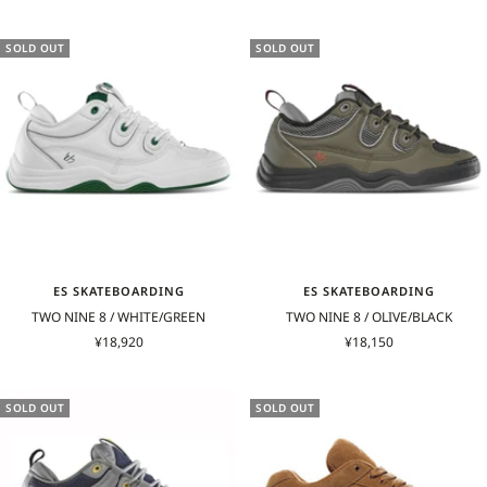
ー
ー
ル
ル
価
価
SOLD OUT
SOLD OUT
格
格
ES SKATEBOARDING
ES SKATEBOARDING
TWO NINE 8 / WHITE/GREEN
TWO NINE 8 / OLIVE/BLACK
セ
セ
¥18,920
¥18,150
ー
ー
ル
ル
価
価
SOLD OUT
SOLD OUT
格
格