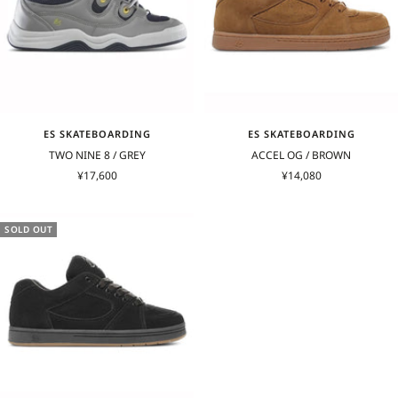
ES SKATEBOARDING
ES SKATEBOARDING
TWO NINE 8 / GREY
ACCEL OG / BROWN
セ
セ
¥17,600
¥14,080
ー
ー
ル
ル
価
価
SOLD OUT
格
格