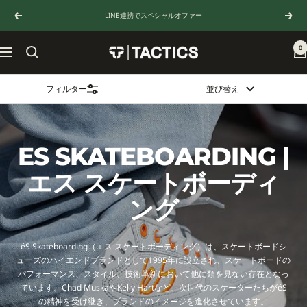
コ
LINE連携でスペシャルオファー
戻
次
ン
る
へ
テ
ン
0
TACTICS
ナ
ツ
JAPAN
ビ
へ
ゲ
ス
フィルター
並び替え
ー
キ
シ
ッ
ョ
プ
ン
ES SKATEBOARDING |
エス スケートボーディ
ング
éS Skateboarding（エス スケートボーディング）は、スケートボードシ
ューズのハイエンドブランドとして1995年に設立され、スケートボードの
パフォーマンス、スタイル、技術革新において他に類を見ない存在となっ
ています。Chad MuskaやKelly Hartなど、次世代のスケーターたちがéS
の精神を受け継ぎ、ブランドのイメージを進化させています。