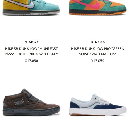
NIKE SB
NIKE SB
NIKE SB DUNK LOW "MUNI FAST
NIKE SB DUNK LOW PRO "GREEN
PASS" / LIGHTENING/WOLF GREY
NOISE / WATERMELON"
セ
セ
¥17,050
¥17,050
ー
ー
ル
ル
価
価
格
格