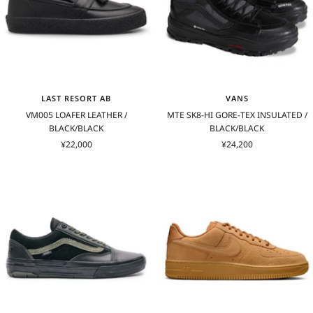
LAST RESORT AB
VANS
VM005 LOAFER LEATHER /
MTE SK8-HI GORE-TEX INSULATED /
BLACK/BLACK
BLACK/BLACK
セ
セ
¥22,000
¥24,200
ー
ー
ル
ル
価
価
格
格