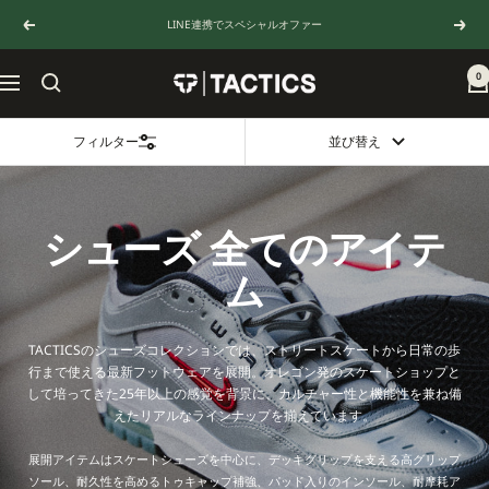
コ
LINE連携でスペシャルオファー
戻
次
ン
る
へ
テ
ン
0
TACTICS
ナ
ツ
JAPAN
ビ
へ
ゲ
ス
フィルター
並び替え
ー
キ
シ
ッ
ョ
プ
ン
シューズ 全てのアイテ
ム
TACTICSのシューズコレクションでは、ストリートスケートから日常の歩
行まで使える最新フットウェアを展開。オレゴン発のスケートショップと
して培ってきた25年以上の感覚を背景に、カルチャー性と機能性を兼ね備
えたリアルなラインナップを揃えています。
展開アイテムはスケートシューズを中心に、デッキグリップを支える高グリップ
ソール、耐久性を高めるトゥキャップ補強、パッド入りのインソール、耐摩耗ア