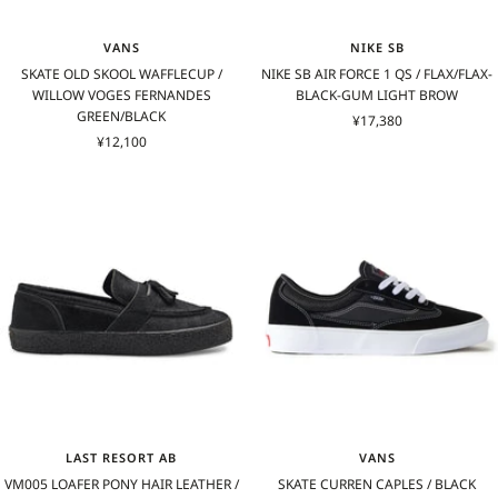
VANS
NIKE SB
SKATE OLD SKOOL WAFFLECUP /
NIKE SB AIR FORCE 1 QS / FLAX/FLAX-
WILLOW VOGES FERNANDES
BLACK-GUM LIGHT BROW
GREEN/BLACK
セ
¥17,380
セ
¥12,100
ー
ー
ル
ル
価
価
格
格
LAST RESORT AB
VANS
VM005 LOAFER PONY HAIR LEATHER /
SKATE CURREN CAPLES / BLACK