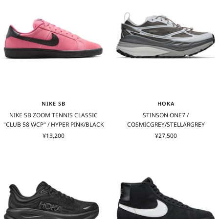
格
NIKE SB
HOKA
NIKE SB ZOOM TENNIS CLASSIC
STINSON ONE7 /
"CLUB 58 WCP" / HYPER PINK/BLACK
COSMICGREY/STELLARGREY
セ
セ
¥13,200
¥27,500
ー
ー
ル
ル
価
価
格
格