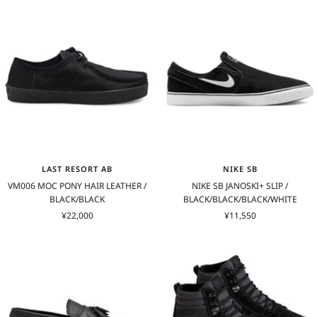
価
格
格
LAST RESORT AB
NIKE SB
VM006 MOC PONY HAIR LEATHER /
NIKE SB JANOSKI+ SLIP /
BLACK/BLACK
BLACK/BLACK/BLACK/WHITE
セ
セ
¥22,000
¥11,550
ー
ー
ル
ル
価
価
格
格