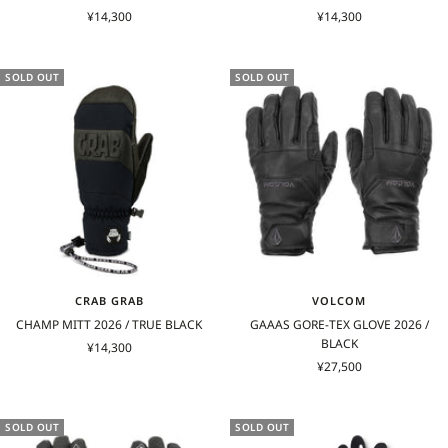
セ
セ
¥14,300
¥14,300
ー
ー
ル
ル
価
価
SOLD OUT
SOLD OUT
格
格
CRAB GRAB
VOLCOM
CHAMP MITT 2026 / TRUE BLACK
GAAAS GORE-TEX GLOVE 2026 /
BLACK
セ
¥14,300
セ
ー
¥27,500
ー
ル
ル
価
価
格
SOLD OUT
SOLD OUT
格