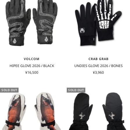
VOLCOM
CRAB GRAB
HIPEE GLOVE 2026 / BLACK
UNDIES GLOVE 2026 / BONES
セ
セ
¥16,500
¥3,960
ー
ー
ル
ル
価
価
SOLD OUT
SOLD OUT
格
格