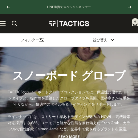
コ
LINE連携でスペシャルオファー
戻
次
ン
る
へ
テ
ン
0
TACTICS
ナ
ツ
JAPAN
ビ
へ
ゲ
ス
フィルター
並び替え
ー
キ
シ
ッ
ョ
プ
ン
スノーボード グローブ
TACTICSのスノーボードグローブコレクションでは、保温性に優れたミト
ンタイプと、操作性を重視したグローブタイプを展開。雪や寒さから手を
守りながら、快適でスタイルあるライディングをサポートします。
ラインナップには、ストリート感あるデザインが魅力の HOWL、高機能素
材を採用する 686、ユーモアと確かな性能を兼ね備えた Crab Grab、カラ
フルで個性的な Salmon Arms など、世界中で愛されるブランドを厳選。
防水性・透湿性・耐久性を備え、長時間のライディングでも快適な着用感
READ MORE