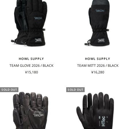
HOWL SUPPLY
HOWL SUPPLY
TEAM GLOVE 2026 / BLACK
TEAM MITT 2026 / BLACK
セ
セ
¥15,180
¥16,280
ー
ー
ル
ル
価
価
SOLD OUT
SOLD OUT
格
格