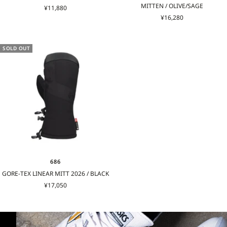
MITTEN / OLIVE/SAGE
セ
¥11,880
セ
ー
¥16,280
ー
ル
ル
価
価
格
SOLD OUT
格
686
GORE-TEX LINEAR MITT 2026 / BLACK
セ
¥17,050
ー
ル
価
格