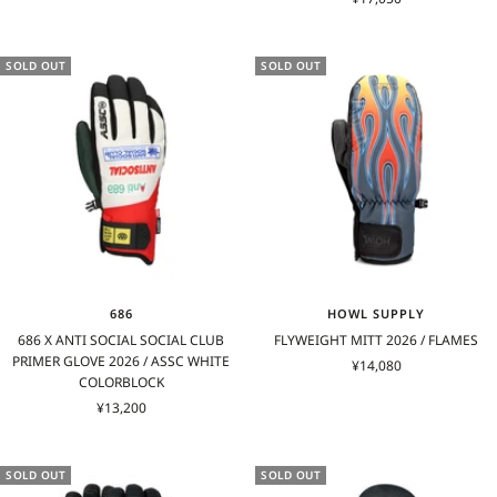
ー
ル
ル
価
価
格
SOLD OUT
SOLD OUT
格
686
HOWL SUPPLY
686 X ANTI SOCIAL SOCIAL CLUB
FLYWEIGHT MITT 2026 / FLAMES
PRIMER GLOVE 2026 / ASSC WHITE
セ
¥14,080
COLORBLOCK
ー
セ
¥13,200
ル
ー
価
ル
格
価
SOLD OUT
SOLD OUT
格