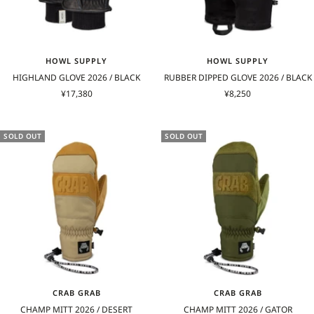
HOWL SUPPLY
HOWL SUPPLY
HIGHLAND GLOVE 2026 / BLACK
RUBBER DIPPED GLOVE 2026 / BLACK
セ
セ
¥17,380
¥8,250
ー
ー
ル
ル
価
価
SOLD OUT
SOLD OUT
格
格
CRAB GRAB
CRAB GRAB
CHAMP MITT 2026 / DESERT
CHAMP MITT 2026 / GATOR