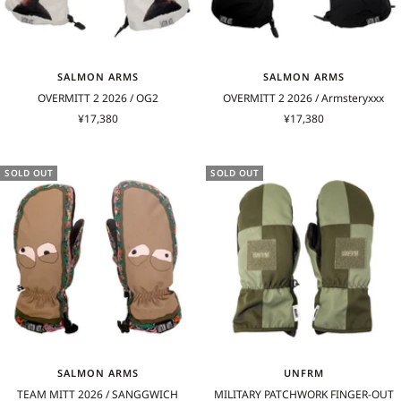
SALMON ARMS
SALMON ARMS
OVERMITT 2 2026 / OG2
OVERMITT 2 2026 / Armsteryxxx
セ
セ
¥17,380
¥17,380
ー
ー
ル
ル
価
価
SOLD OUT
SOLD OUT
格
格
SALMON ARMS
UNFRM
TEAM MITT 2026 / SANGGWICH
MILITARY PATCHWORK FINGER-OUT