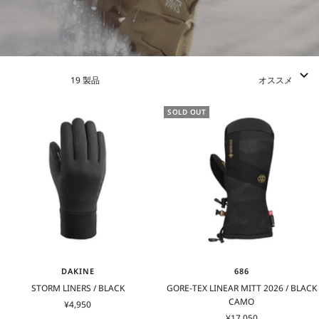
を実現しています。
TACTICSなら、自分のスタイルや好みに合わせて最適なスノーボードグロ
ーブを見つけることができます。
19 製品
オススメ
SOLD OUT
DAKINE
686
STORM LINERS / BLACK
GORE-TEX LINEAR MITT 2026 / BLACK
CAMO
セ
¥4,950
セ
ー
¥17,050