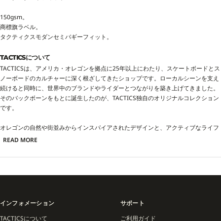
150gsm。
商標旗ラベル。
タクティクスモダンセミバギーフィット。
TACTICSについて
TACTICSは、アメリカ・オレゴンを拠点に25年以上にわたり、スケートボードとス
ノーボードのカルチャーに深く根ざしてきたショップです。ローカルシーンを支え
続けると同時に、世界中のブランドやライダーとつながりを築き上げてきました。
そのバックボーンをもとに誕生したのが、TACTICS独自のオリジナルコレクション
です。
オレゴンの自然や街並みからインスパイアされたデザインと、アクティブなライフ
スタイルに対応する機能性を兼ね備えたアイテムは、日常からライディングまで幅
READ MORE
広いシーンで活躍。アパレル、アクセサリー、ギアを通じて「ローカルに根ざしな
がらもグローバルに通じる」TACTICSらしいスタイルを体現しています。
また、HUF、HEROIN SKATEBOARDS、LIB TECH、UNION、SANTA CRUZ、REAL
といった世界的ブランドとのコラボレーションも展開。スケートとスノーをつなぐ
ハブとして、カルチャーを反映したプロダクトを生み出し続けています。
インフォメーション
サポート
TACTICS ORIGINAL COLLECTIONは、単なるショップオリジナルを超え、25年以
TACTICSについて
ご利用ガイド