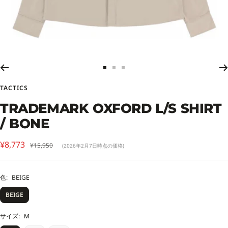
ス
ス
ス
ラ
ラ
ラ
TACTICS
イ
イ
イ
ド
ド
ド
TRADEMARK OXFORD L/S SHIRT
に
に
に
/ BONE
移
移
移
動
動
動
セ
1
2
3
¥8,773
通
¥15,950
(2026年2月7日時点の価格)
常
ー
価
ル
格
色:
BEIGE
価
BEIGE
格
サイズ:
M