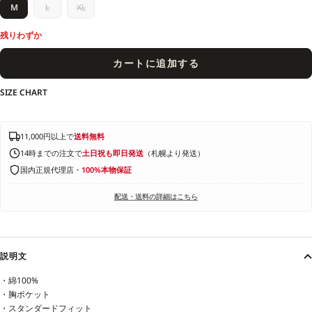
M
L
XL
残りわずか
カートに追加する
SIZE CHART
11,000円以上で
送料無料
14時までの注文で
土日祝も即日発送
（札幌より発送）
国内正規代理店・
100%本物保証
配送・送料の詳細はこちら
説明文
・綿100%
・胸ポケット
・スタンダードフィット