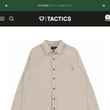
コ
LINE連携でスペシャルオファー
戻
次
ン
る
へ
テ
ン
0
TACTICS
ナ
ツ
JAPAN
ビ
へ
ゲ
ス
ー
キ
シ
ッ
ョ
プ
ン