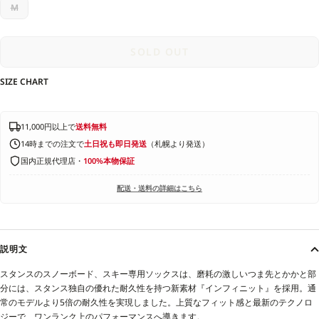
M
SOLD OUT
SIZE CHART
11,000円以上で
送料無料
14時までの注文で
土日祝も即日発送
（札幌より発送）
国内正規代理店・
100%本物保証
配送・送料の詳細はこちら
説明文
スタンスのスノーボード、スキー専用ソックスは、磨耗の激しいつま先とかかと部
分には、スタンス独自の優れた耐久性を持つ新素材『インフィニット』を採用。通
常のモデルより5倍の耐久性を実現しました。上質なフィット感と最新のテクノロ
ジーで、ワンランク上のパフォーマンスへ導きます。