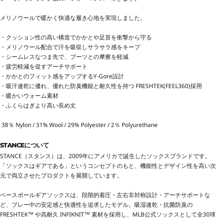
メリノウールで暖かく快適な履き心地を実現しました。
・クッション性の高い構造でかかとや足首を衝撃から守る
・メリノウール配合で汗を吸収しサラサラ感をキープ
・シームレスなつま先で、ブーツとの摩擦を軽減
・疲労軽減を促すアーチサポート
・かかとのフィット感をアップするY-Gore設計
・吸汗速乾に優れ、優れた防臭機能と耐久性を持つ FRESHTEK(FEEL360)採用
・暖かいウォーム素材
・ふくらはぎより高い長め丈
38％ Nylon / 31% Wool / 29% Polyester / 2％ Polyurethane
STANCEについて
STANCE（スタンス）は、2009年にアメリカで誕生したソックスブランドです。
「ソックスはギアである」というコンセプトのもと、機能性とデザイン性を高い次
元で両立させたプロダクトを展開しています。
ベースボールギアソックスは、段階的着圧・左右非対称設計・アーチサポートな
ど、プレー中の安定感と快適性を追求したモデル。吸湿速乾・抗菌防臭の
FRESHTEK™ や高耐久 INFIKNIT™ 素材を採用し、MLB公式ソックスとして全30球