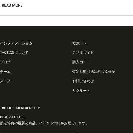
団で使用されるなど、プロの現場でも高い評価を得ています。
READ MORE
日本でもNPB初のソックスカテゴリーオフィシャルサプライヤーとして読売巨人軍
（トップチーム・女子野球チーム）とパートナーシップを結び、競技用からトレー
ニング、日常まで幅広く支持されています。
さらに、STANCEはスノーボード用ソックスにも力を入れており、保温性・クッシ
ョン性・フィット感を重視した スノーソックスを展開。
インフォメーション
サポート
寒冷かつ激しい動きが求められるスノーシーンでも快適性を保ち、ゲレンデからバ
ックカントリーまで幅広いニーズに対応します。
TACTICSについて
ご利用ガイド
ブログ
購入ガイド
STANCEはスポーツギアとしての確かな機能と、多彩なシーンで楽しめるデザイン
を両立し、足元からアクティブライフを支えるソックスブランドとして進化を続け
チーム
特定商取引法に基づく表記
ています。
ストア
お問い合わせ
リクルート
TACTICS MEMBERSHIP
RIDE WITH US.
限定特典や最新の商品、イベント情報をお届けします。