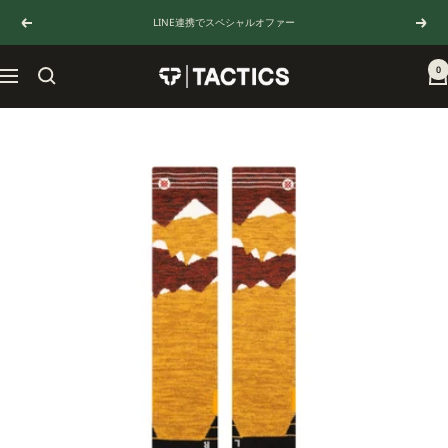
コ
LINE連携でスペシャルオファー
戻
次
ン
る
へ
テ
ン
0
TACTICS
ナ
ツ
JAPAN
ビ
へ
ゲ
ス
ー
キ
シ
ッ
ョ
プ
ン