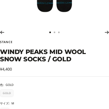
ス
ス
ス
ラ
ラ
ラ
STANCE
イ
イ
イ
ド
ド
ド
WINDY PEAKS MID WOOL
に
に
に
SNOW SOCKS / GOLD
移
移
移
動
動
動
セ
1
2
3
¥4,400
ー
ル
色:
GOLD
価
GOLD
格
サイズ:
M