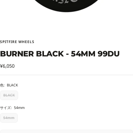
SPITFIRE WHEELS
BURNER BLACK - 54MM 99DU
セ
¥6,050
ー
ル
色:
BLACK
価
BLACK
格
サイズ:
54mm
54mm