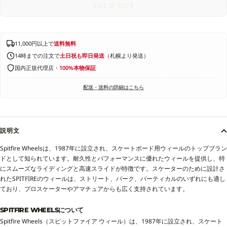
SOLD OUT
11,000円以上で
送料無料
14時までの注文で
土日祝も即日発送
（札幌より発送）
国内正規代理店・
100%本物保証
配送・送料の詳細はこちら
説明文
Spitfire Wheels
は、
1987
年に設立され、スケートボード用ウィールのトップブラン
ドとして知られています。耐久性とパフォーマンスに優れたウィールを提供し、特
にスムーズなライディングと高速スライドが特徴です。スケーターのために設計さ
れた
SPITFIRE
のウィールは、ストリート、パーク、バーティカルのいずれにも適し
ており、プロスケーターやアマチュアからも広く支持されています。
SPITFIRE WHEELSについて
Spitfire Wheels（スピットファイア ウィール）は、1987年に設立され、スケート