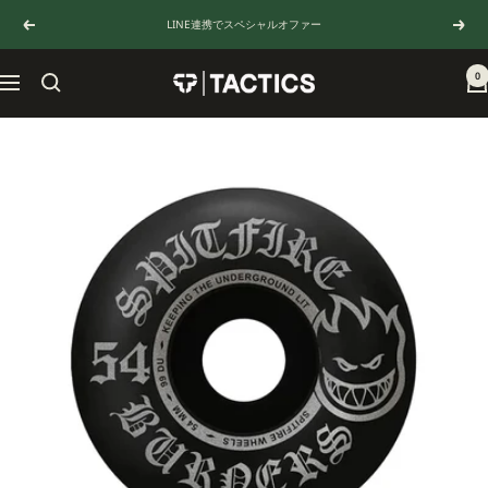
コ
LINE連携でスペシャルオファー
戻
次
ン
る
へ
テ
ン
0
TACTICS
ナ
ツ
JAPAN
ビ
へ
ゲ
ス
ー
キ
シ
ッ
ョ
プ
ン