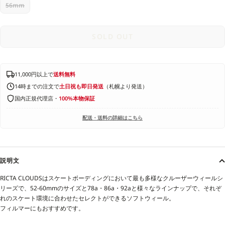
56mm
SOLD OUT
11,000円以上で
送料無料
14時までの注文で
土日祝も即日発送
（札幌より発送）
国内正規代理店・
100%本物保証
配送・送料の詳細はこちら
説明文
RICTA CLOUDSはスケートボーディングにおいて最も多様なクルーザーウィールシ
リーズで、52-60mmのサイズと78a・86a・92aと様々なラインナップで、それぞ
れのスケート環境に合わせたセレクトができるソフトウィール。
フィルマーにもおすすめです。