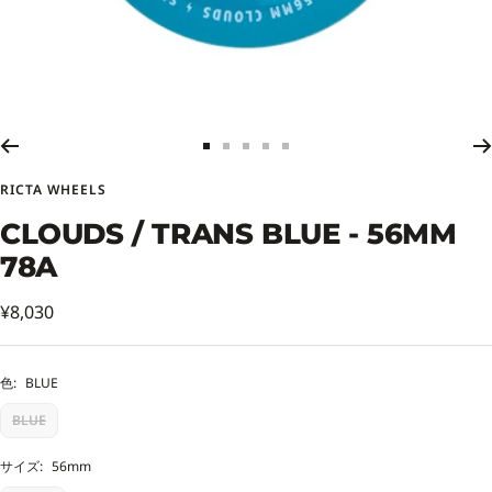
ス
ス
ス
ス
ス
ラ
ラ
ラ
ラ
ラ
RICTA WHEELS
イ
イ
イ
イ
イ
ド
ド
ド
ド
ド
CLOUDS / TRANS BLUE - 56MM
に
に
に
に
に
78A
移
移
移
移
移
動
動
動
動
動
セ
1
2
3
4
5
¥8,030
ー
ル
色:
BLUE
価
BLUE
格
サイズ:
56mm