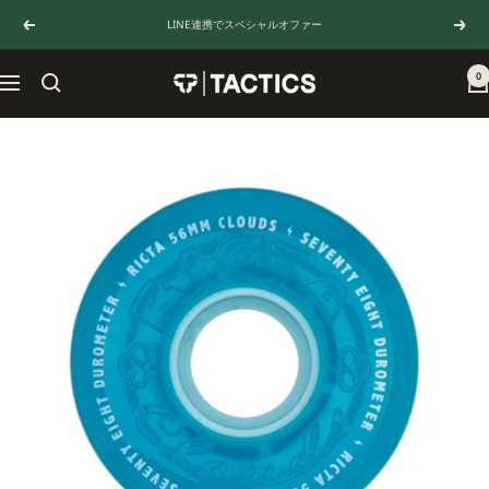
コ
LINE連携でスペシャルオファー
戻
次
ン
る
へ
テ
ン
0
TACTICS
ナ
ツ
JAPAN
ビ
へ
ゲ
ス
ー
キ
シ
ッ
ョ
プ
ン