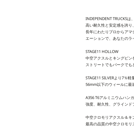
INDEPENDENT TR
高い耐久性と安定感を誇り
長年にわたりプロからアマ
エーションで、あなたのラ
STAGE11 HOLLOW
中空アクスルとキングピンを採
ストリートでもパークでも
STAGE11 SILVERより7％
56mm以下のウィールに最
A356 T6アルミニウムハ
強度、耐久性、グラインド
中空クロモリアクスル＆キ
最高の品質の中空クロモリ