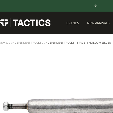
コ
戻
ン
る
テ
ン
TACTICS
BRANDS
NEW ARRIVALS
ツ
JAPAN
へ
ス
キ
ホーム
INDEPENDENT TRUCKS
INDEPENDENT TRUCKS - STAGE11 HOLLOW SILVER
ッ
プ