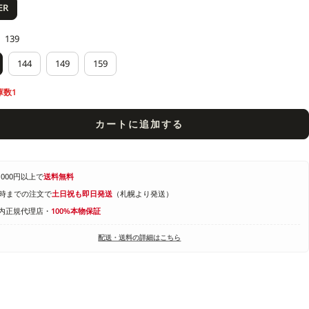
ER
139
144
149
159
庫数1
カートに追加する
1,000円以上で
送料無料
4時までの注文で
土日祝も即日発送
（札幌より発送）
内正規代理店・
100%本物保証
配送・送料の詳細はこちら