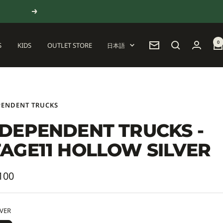
次
へ
0
言
S
KIDS
OUTLET STORE
日本語
ニ
語
ュ
ー
ス
レ
タ
PENDENT TRUCKS
ー
NDEPENDENT TRUCKS -
TAGE11 HOLLOW SILVER
100
LVER