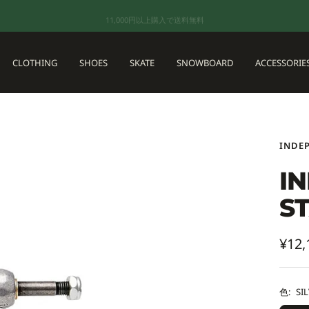
11,000円以上購入で送料無料
CLOTHING
SHOES
SKATE
SNOWBOARD
ACCESSORIE
INDE
I
S
セ
¥12,
ー
ル
色:
SI