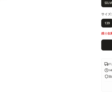
価
SILV
格
サイズ:
139
残り在
1
1
国