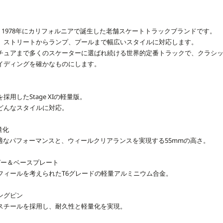
UCKSは、1978年にカリフォルニアで誕生した老舗スケートトラックブランドです。
、ストリートからランプ、プールまで幅広いスタイルに対応します。
チュアまで多くのスケーターに選ばれ続ける世界的定番トラックで、クラシ
イディングを確かなものにします。
用したStage XIの軽量版。
どんなスタイルに対応。
軽量化
適なパフォーマンスと、ウィールクリアランスを実現する55mmの高さ。
ンガー＆ベースプレート
フィールを考えられたT6グレードの軽量アルミニウム合金。
ングピン
スチールを採用し、耐久性と軽量化を実現。