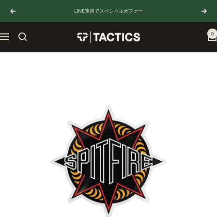
コ
LINE連携でスペシャルオファー
戻
次
ン
る
へ
テ
ン
0
TACTICS
ナ
ツ
JAPAN
ビ
へ
ゲ
ス
ー
キ
シ
ッ
ョ
プ
ン