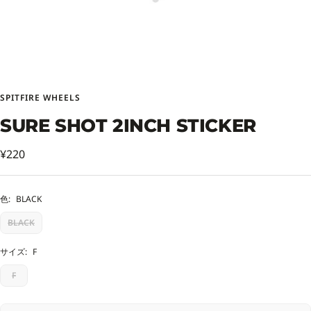
SPITFIRE WHEELS
SURE SHOT 2INCH STICKER
セ
¥220
ー
ル
色:
BLACK
価
BLACK
格
サイズ:
F
F