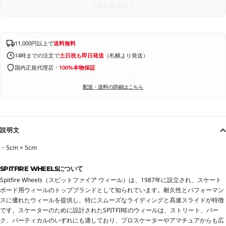
SOLD OUT
11,000円以上で
送料無料
14時までの注文で
土日祝も即日発送
（札幌より発送）
国内正規代理店・
100%本物保証
配送・送料の詳細はこちら
説明文
・5cm × 5cm
SPITFIRE WHEELSについて
Spitfire Wheels（スピットファイア ウィール）は、1987年に設立され、スケート
ボード用ウィールのトップブランドとして知られています。耐久性とパフォーマン
スに優れたウィールを提供し、特にスムーズなライディングと高速スライドが特徴
です。スケーターのために設計されたSPITFIREのウィールは、ストリート、パー
ク、バーティカルのいずれにも適しており、プロスケーターやアマチュアからも広