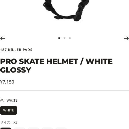
ス
ス
ス
ラ
ラ
ラ
187 KILLER PADS
イ
イ
イ
ド
ド
ド
PRO SKATE HELMET / WHITE
に
に
に
GLOSSY
移
移
移
動
動
動
セ
1
2
3
¥7,150
ー
ル
色:
WHITE
価
WHITE
格
サイズ:
XS