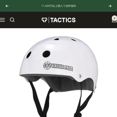
コ
11,000円以上購入で送料無料
戻
次
ン
る
へ
テ
ン
0
TACTICS
ナ
ツ
JAPAN
ビ
へ
ゲ
ス
ー
キ
シ
ッ
ョ
プ
ン