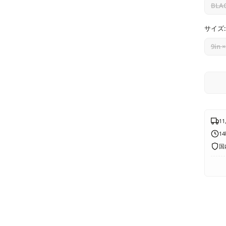
価
BLA
格
サイズ:
9in ×
1
1
国