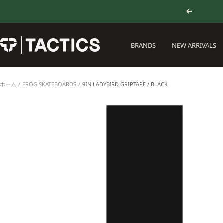
コ
戻
ン
る
テ
ン
TACTICS
BRANDS
NEW ARRIVALS
ツ
JAPAN
へ
ス
キ
ホーム
FROG SKATEBOARDS
9IN LADYBIRD GRIPTAPE / BLACK
ッ
プ