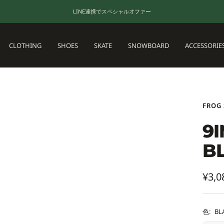
LINE連携でスペシャルオファー
CLOTHING
SHOES
SKATE
SNOWBOARD
ACCESSORIE
FROG
9I
B
セ
¥3,0
ー
ル
色:
BL