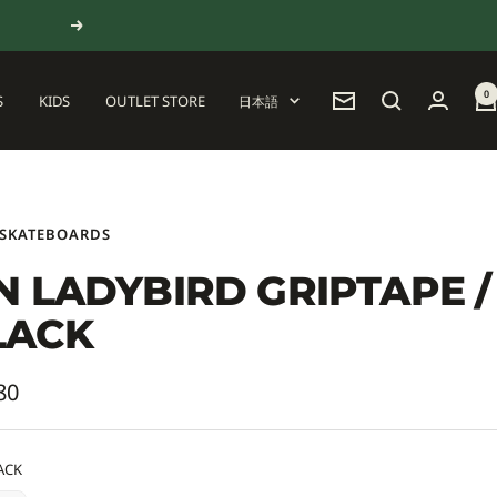
次
へ
0
言
S
KIDS
OUTLET STORE
日本語
ニ
語
ュ
ー
ス
レ
タ
 SKATEBOARDS
ー
N LADYBIRD GRIPTAPE /
LACK
80
ACK