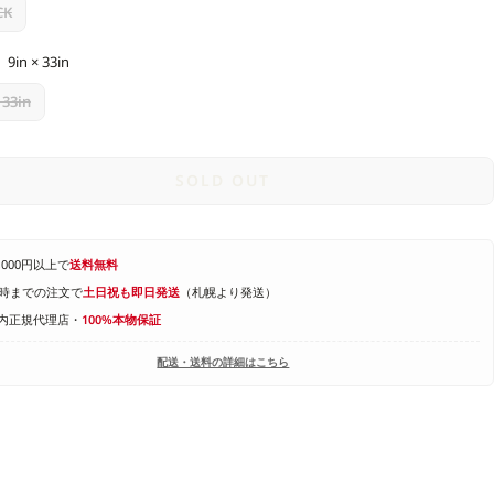
CK
9in × 33in
 33in
SOLD OUT
1,000円以上で
送料無料
4時までの注文で
土日祝も即日発送
（札幌より発送）
内正規代理店・
100%本物保証
配送・送料の詳細はこちら