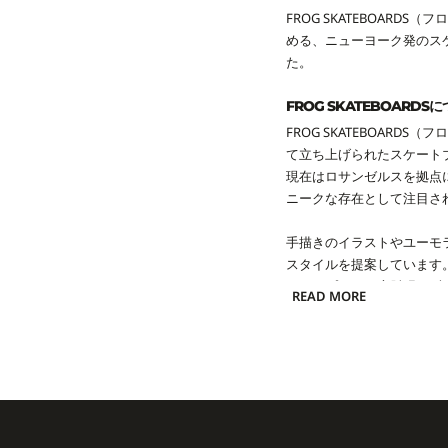
FROG SKATEBOAR
める、ニューヨーク発のス
た。
FROG SKATEBOARDS
FROG SKATEBOARD
て立ち上げられたスケート
現在はロサンゼルスを拠点
ニークな存在として注目さ
手描きのイラストやユーモ
スタイルを提案しています
コンセプトは、肩肘張らず
READ MORE
カエルやキャラクターのモ
チームには、Chris Milic
クのストリートシーンを背
ライダーたちの自由でユニ
ートデッキを中心に、キャ
いずれもポップなカラーリ