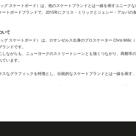
DS（フロッグ スケートボード）は、他のスケートブランドとは一線を画すユニー
ケートボードブランドで、2015年にクリス・ミリックとジェシー・アルバの
について
S（フロッグ スケートボード） は、ロサンゼルス出身のプロスケーター Chris Mil
ブランドです。
にしながらも、ニューヨークのストリートシーンとも強くつながり、両都市
れています。
ラスなグラフィックを特徴とし、伝統的なスケートブランドとは一線を画す
。
にスケートを楽しむ自由さや、日常の中にあるユーモアを大切にする姿勢に
チーフには、そんなFROGらしい軽やかさと個性が表現されています。
 自身をはじめ、Jesse Alba、Luis Ouida、Pat Gallaher など個性的な
景に映像作品やイベントを通じてブランドの世界観を発信しています。
ークなスタイルは、映像やSNSを通じて世界中のファンに支持されています。
ップ、フーディー、Tシャツなどのアパレルライン。
ングや手描き調のグラフィックが特徴で、スケートシーンだけでなくストリ