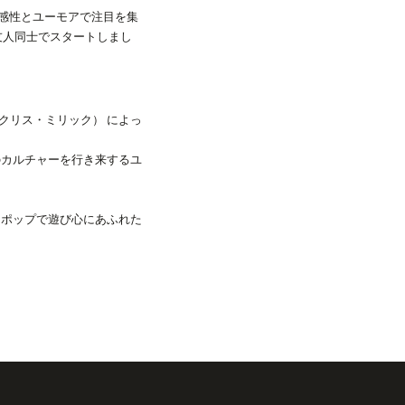
クな感性とユーモアで注目を集
友人同士でスタートしまし
ic（クリス・ミリック） によっ
のカルチャーを行き来するユ
、ポップで遊び心にあふれた
あります。
スケーターが参加しており、ニューヨー
 展開するアイテムは、スケ
ートファッションとしても人