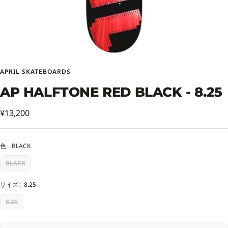
APRIL SKATEBOARDS
AP HALFTONE RED BLACK - 8.25
セ
¥13,200
ー
ル
色:
BLACK
価
BLACK
格
サイズ:
8.25
8.25