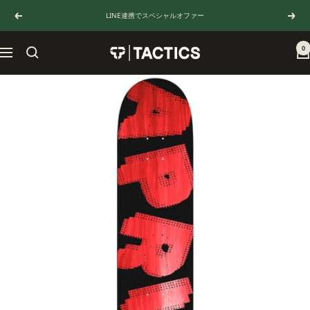
コ
LINE連携でスペシャルオファー
戻
次
ン
る
へ
テ
ン
0
TACTICS
ナ
ツ
JAPAN
ビ
へ
ゲ
ス
ー
キ
シ
ッ
ョ
プ
ン