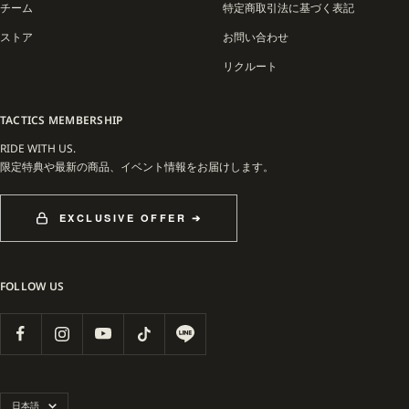
チーム
特定商取引法に基づく表記
商品ラインナップは、デッキを中心にアパレルやアクセサリーも展開。高品質なメ
イプルウッドを使用したデッキは反発力や耐久性に優れ、ハードなストリートライ
ストア
お問い合わせ
ディングにも対応。アパレルはミニマルで着回しの効くデザインが多く、スケート
シーンのみならずストリートファッションとしても評価されています。
リクルート
APRIL SKATEBOARDSは、トップスケーター自らがプロデュースすることで、現場
TACTICS MEMBERSHIP
の声を反映したリアルなプロダクトを提供しています。その活動は、スケートショ
ップやコンテストだけでなく、映像作品やSNSを通じて世界中に広がり、ブランド
RIDE WITH US.
の存在感をさらに強固なものにしています。
限定特典や最新の商品、イベント情報をお届けします。
堀米雄斗やシェーン・オニールを中心とするAPRIL SKATEBOARDSは、革新と美学
EXCLUSIVE OFFER ➔
を兼ね備えた現代スケートシーンの象徴的存在として、今後もグローバルなカルチ
ャーを牽引していくブランドです。
FOLLOW US
言
日本語