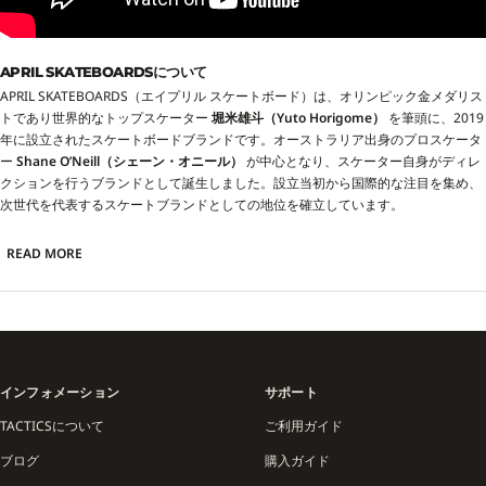
APRIL SKATEBOARDSについて
APRIL SKATEBOARDS（エイプリル スケートボード）は、オリンピック金メダリス
トであり世界的なトップスケーター
堀米雄斗（Yuto Horigome）
を筆頭に、2019
年に設立されたスケートボードブランドです。オーストラリア出身のプロスケータ
ー
Shane O’Neill（シェーン・オニール）
が中心となり、スケーター自身がディレ
クションを行うブランドとして誕生しました。設立当初から国際的な注目を集め、
次世代を代表するスケートブランドとしての地位を確立しています。
APRIL SKATEBOARDSの特徴は、チームライダーの強力なラインナップと洗練され
READ MORE
たビジュアルにあります。堀米雄斗をはじめ、Shane O’Neill、Dashawn Jordan、
Rayssa Leal、Guy Mariano など、ストリートからコンテストシーンまで第一線で
活躍するライダーが所属。それぞれの個性を反映したデザインやプロモデルデッキ
がリリースされ、スケートコミュニティから熱い支持を受けています。
デザイン面では、シンプルかつ現代的なグラフィックを基調にしながら、ブランド
インフォメーション
サポート
名「APRIL」が持つ柔らかさや新鮮さをビジュアルに落とし込み、都会的かつ洗練
TACTICSについて
ご利用ガイド
された印象を与えます。アートやカルチャーとの親和性も高く、従来のスケートブ
ランドとは一線を画したスタイルが特徴です。
ブログ
購入ガイド