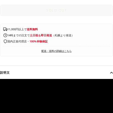
SOLD OUT
11,000円以上で
送料無料
14時までの注文で
土日祝も即日発送
（札幌より発送）
国内正規代理店・
100%本物保証
配送・送料の詳細はこちら
説明文