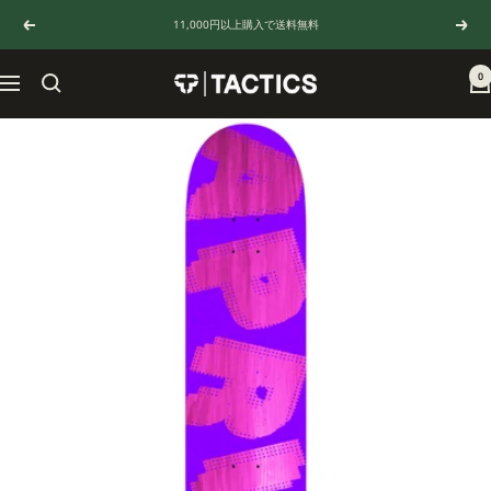
コ
11,000円以上購入で送料無料
戻
次
ン
る
へ
テ
ン
0
TACTICS
ナ
ツ
JAPAN
ビ
へ
ゲ
ス
ー
キ
シ
ッ
ョ
プ
ン