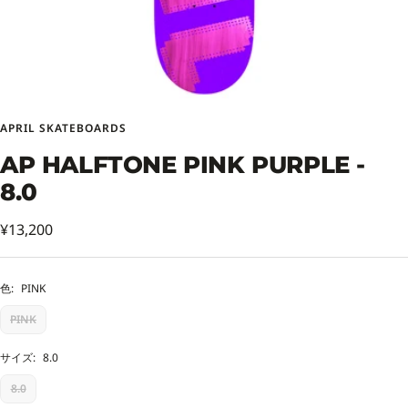
APRIL SKATEBOARDS
AP HALFTONE PINK PURPLE -
8.0
セ
¥13,200
ー
ル
色:
PINK
価
PINK
格
サイズ:
8.0
8.0