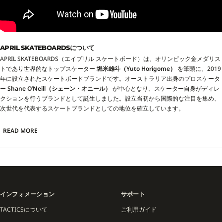
APRIL SKATEBOARDSについて
APRIL SKATEBOARDS（エイプリル スケートボード）は、オリンピック金メダリス
トであり世界的なトップスケーター
堀米雄斗（Yuto Horigome）
を筆頭に、2019
年に設立されたスケートボードブランドです。オーストラリア出身のプロスケータ
ー
Shane O’Neill（シェーン・オニール）
が中心となり、スケーター自身がディレ
クションを行うブランドとして誕生しました。設立当初から国際的な注目を集め、
次世代を代表するスケートブランドとしての地位を確立しています。
APRIL SKATEBOARDSの特徴は、チームライダーの強力なラインナップと洗練され
READ MORE
たビジュアルにあります。堀米雄斗をはじめ、Shane O’Neill、Dashawn Jordan、
Rayssa Leal、Guy Mariano など、ストリートからコンテストシーンまで第一線で
活躍するライダーが所属。それぞれの個性を反映したデザインやプロモデルデッキ
がリリースされ、スケートコミュニティから熱い支持を受けています。
デザイン面では、シンプルかつ現代的なグラフィックを基調にしながら、ブランド
インフォメーション
サポート
名「APRIL」が持つ柔らかさや新鮮さをビジュアルに落とし込み、都会的かつ洗練
TACTICSについて
ご利用ガイド
された印象を与えます。アートやカルチャーとの親和性も高く、従来のスケートブ
ランドとは一線を画したスタイルが特徴です。