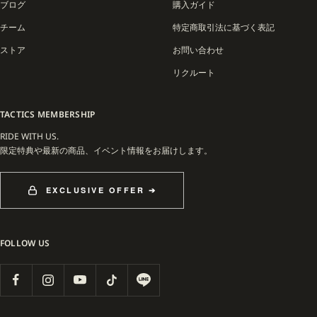
ブログ
購入ガイド
チーム
特定商取引法に基づく表記
商品ラインナップは、デッキを中心にアパレルやアクセサリーも展開。高品質なメ
イプルウッドを使用したデッキは反発力や耐久性に優れ、ハードなストリートライ
ストア
お問い合わせ
ディングにも対応。アパレルはミニマルで着回しの効くデザインが多く、スケート
シーンのみならずストリートファッションとしても評価されています。
リクルート
APRIL SKATEBOARDSは、トップスケーター自らがプロデュースすることで、現場
TACTICS MEMBERSHIP
の声を反映したリアルなプロダクトを提供しています。その活動は、スケートショ
ップやコンテストだけでなく、映像作品やSNSを通じて世界中に広がり、ブランド
RIDE WITH US.
の存在感をさらに強固なものにしています。
限定特典や最新の商品、イベント情報をお届けします。
堀米雄斗やシェーン・オニールを中心とするAPRIL SKATEBOARDSは、革新と美学
EXCLUSIVE OFFER ➔
を兼ね備えた現代スケートシーンの象徴的存在として、今後もグローバルなカルチ
ャーを牽引していくブランドです。
FOLLOW US