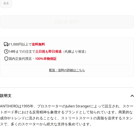
8.5
SOLD OUT
11,000円以上で
送料無料
14時までの注文で
土日祝も即日発送
（札幌より発送）
国内正規代理店・
100%本物保証
配送・送料の詳細はこちら
説明文
ANTIHEROは1995年、プロスケーターのJulien Strangerによって設立され、スケー
トボード界における反骨精神を象徴するブランドとして知られています。商業的な
成功やトレンドに流されることなく、ストリートスケートの真髄を追求するスタン
スで、多くのスケーターから絶大な支持を集めています。