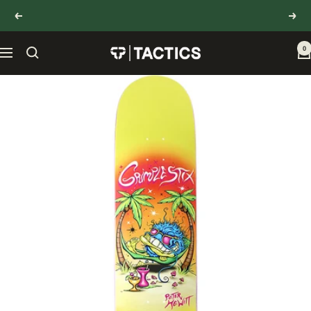
コ
11,000円以上購入で送料無料
戻
次
ン
る
へ
テ
ン
0
TACTICS
ナ
ツ
JAPAN
ビ
へ
ゲ
ス
ー
キ
シ
ッ
ョ
プ
ン