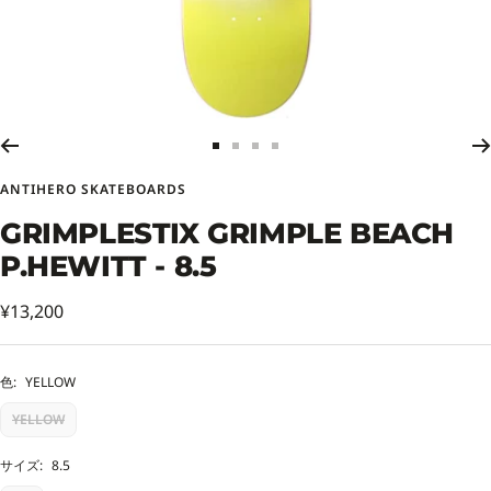
ス
ス
ス
ス
ラ
ラ
ラ
ラ
ANTIHERO SKATEBOARDS
イ
イ
イ
イ
ド
ド
ド
ド
GRIMPLESTIX GRIMPLE BEACH
に
に
に
に
P.HEWITT - 8.5
移
移
移
移
動
動
動
動
セ
1
2
3
4
¥13,200
ー
ル
色:
YELLOW
価
YELLOW
格
サイズ:
8.5