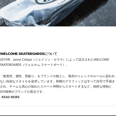
WELCOME SKATEBOARDSについて
2010年、Jason Celaya（ジェイソン・セラヤ）によって設立されたWELCOME
SKATEBOARDS（ウェルカム スケートボード）。
「創造性、個性、型破り」をブランドの核とし、既存のトレンドやルールに囚われ
ない自由なスタイルを追求しています。初期のグラフィックはすべて自宅で手描き
され、チームも気心の知れたスケート仲間からスタートするなど、純粋な情熱と
DIY精神がブランドの原点です。
READ MORE
WELCOMEの最大の特徴は、独創的な変形シェイプのデッキと、アートワークのよ
うな独特なグラフィック。 「スケートボードはこうあるべき」という固定概念を打
ち壊し、ブランド名が示す通り、「すべての人が歓迎（Welcome）される場所」を