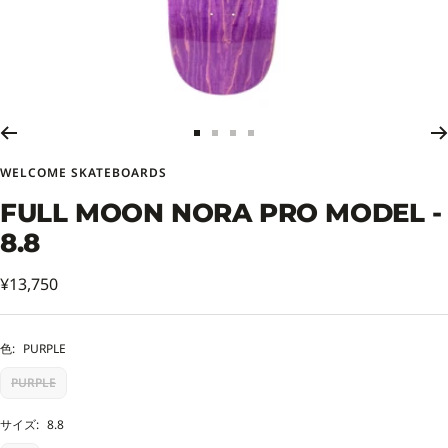
ス
ス
ス
ス
ラ
ラ
ラ
ラ
WELCOME SKATEBOARDS
イ
イ
イ
イ
ド
ド
ド
ド
FULL MOON NORA PRO MODEL -
に
に
に
に
8.8
移
移
移
移
動
動
動
動
セ
1
2
3
4
¥13,750
ー
ル
色:
PURPLE
価
PURPLE
格
サイズ:
8.8