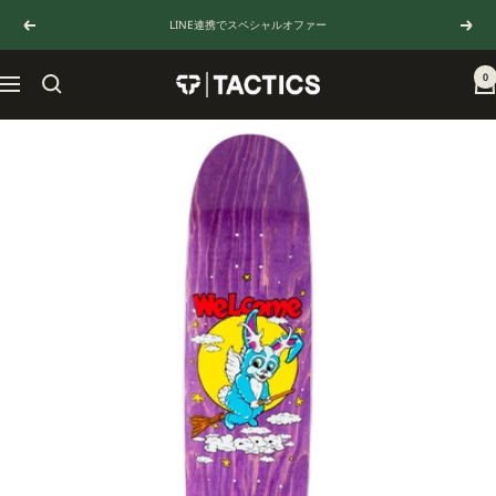
コ
LINE連携でスペシャルオファー
戻
次
ン
る
へ
テ
ン
0
TACTICS
ナ
ツ
JAPAN
ビ
へ
ゲ
ス
ー
キ
シ
ッ
ョ
プ
ン