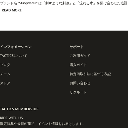
ブランド名 “Stingwater” は「刺すような刺激」と「流れる水」を掛け合わせた造語
で、常識にとらわれない発想と流動的なスタイルを象徴。Tシャツやフーディーな
READ MORE
どのアパレルを中心に、ポップなグラフィック、言葉遊びを交えたデザイン、そし
て小物やアクセサリーまで展開し、スケーターはもちろん、アートや音楽シーンと
も深くリンクしています。
STINGWATER の特徴は、ストリートのリアルな感覚と実験的なアート性を同居さ
せるデザインにあります。日常的な言葉やシンボルをユーモラスに変換し、スケー
インフォメーション
サポート
トカルチャーを拡張するかのような独自の世界観を構築。特にグラフィックTシャ
ツや刺繍キャップなどは、コレクターアイテムとしても人気です。
TACTICSについて
ご利用ガイド
ブログ
購入ガイド
また、2021年には Nike SB Dunk Low “Magic Mushroom” をリリースし、世界中の
スニーカー／スケートファンから大きな注目を集めました。幻覚的なグラフィック
チーム
特定商取引法に基づく表記
や“Empty Your Mind”のメッセージは、STINGWATERの哲学を象徴する代表作のひ
とつとなっています。 現在も Daniel Kim 自身がライダー／クリエイティブディレ
ストア
お問い合わせ
クターとしてフロントに立ち、自由で実験的なアイデアを発信。ニューヨークのス
リクルート
トリートシーンを背景にしながら、グローバルに広がるスケートブランドのひとつ
として独自の地位を確立しています。
TACTICS MEMBERSHIP
STINGWATER は「遊び心」「実験性」「ストリートカルチャーとの共生」を軸
に、今後も型にはまらないアイテムと発想でスケートシーンを刺激し続けるブラン
RIDE WITH US.
ドです。
限定特典や最新の商品、イベント情報をお届けします。