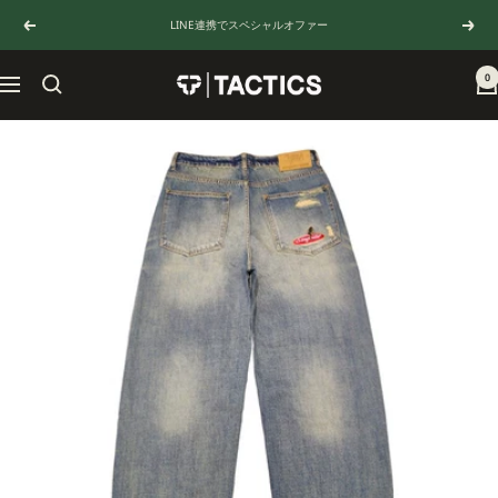
コ
LINE連携でスペシャルオファー
戻
次
ン
る
へ
テ
ン
0
TACTICS
ナ
ツ
JAPAN
ビ
へ
ゲ
ス
ー
キ
シ
ッ
ョ
プ
ン