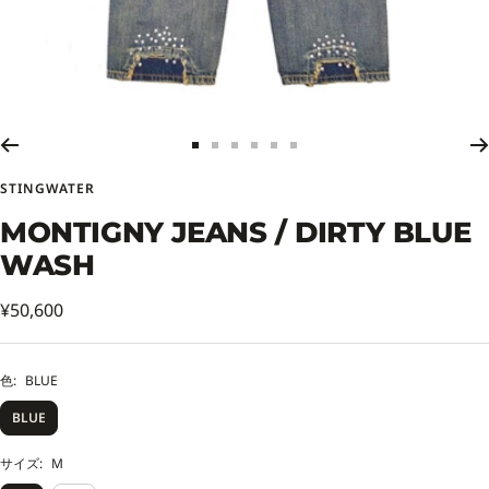
ス
ス
ス
ス
ス
ス
ラ
ラ
ラ
ラ
ラ
ラ
STINGWATER
イ
イ
イ
イ
イ
イ
ド
ド
ド
ド
ド
ド
MONTIGNY JEANS / DIRTY BLUE
に
に
に
に
に
に
WASH
移
移
移
移
移
移
動
動
動
動
動
動
セ
1
2
3
4
5
6
¥50,600
ー
ル
色:
BLUE
価
BLUE
格
サイズ:
M