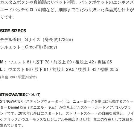
カスタムボタンや真鍮製のリベット補強、バックポケットのエンボスス
エードパッチやロゴ刺繍など、細部までこだわり抜いた高品質な仕上が
りです。
SIZE SPECS
モデル着用：Sサイズ（身長 約173cm）
シルエット：Groe-Fit (Baggy)
M：
ウエスト 81 / 股下 76 / 前股上 29 / 後股上 42 / 裾幅 25
L：
ウエスト 86 / 股下 81 / 前股上 29.5 / 後股上 43 / 裾幅 25.5
(単位: cm / 平置き採寸)
STINGWATERについて
STINGWATER（スティングウォーター）は、ニューヨークを拠点に活動するスケー
ター Daniel Kim（ダニエル・キム） が立ち上げたスケートボード／アパレルブラ
ンドです。2010年代半ばにスタートし、ストリートスケートの自由な感覚と、サイ
ケデリックかつユーモラスなビジュアルを融合させた唯一無二の存在として注目を
集めています。