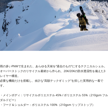
雨の多いPNWで生まれた、あらゆる天候を“過去のもの”にするテクニカルシェル。
オーバーストックのリサイクル素材から作られ、20K/20Kの防水透湿性を備えた3
レイヤー構造。
必要な機能だけを搭載し、余計な“高額テックギミック”を排した実用的な一着で
す。
・メインボディ：リサイクルポリエステル 45% / ポリエステル 55%（210gsm フル
ダルドビー）
・フード＆ショルダー：ポリエステル 100%（210gsm リップストップ）