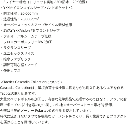
・3レイヤー構造（トリコット裏地 / 20K防水・20K透湿）
・YKKナイロンコイルジップ ハンドポケット×2
・防水性能：20,000mm
・透湿性能：20,000g/m²
・オーバーストック＆アップサイクル素材使用
・2WAY YKK Vislon #5 フロントジップ
・フルオーバルシームテープ仕様
・フロロカーボンフリーDWR加工
・ラグランスリーブ
・ユニセックスサイズ
・撥水ファブリック
・調節可能な裾 / フード
・伸縮カフス
＜Tactics Cascadia Collectionについて＞
Cascadia Collectionは、環境負荷を最小限に抑えながら耐久性あるウエアを作る
Tacticsの取り組みです。
大量のペットボトルを加工し、有害な化学薬品で処理するのではなく、アジアの倉
庫で眠っている“行き場のない美しい生地＝オーバーストック素材”を活用。
今季は世界的メーカー Polartec® の生地を使用しています。
時代に流されないタフで多機能なガーメントをつくり、長く愛用できるプロダクト
を届けることを目指しています。