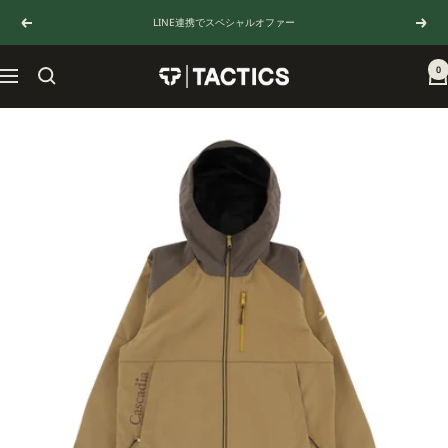
コ
LINE連携でスペシャルオファー
戻
次
ン
る
へ
テ
ン
0
TACTICS
ナ
ツ
JAPAN
ビ
へ
ゲ
ス
ー
キ
シ
ッ
ョ
プ
ン