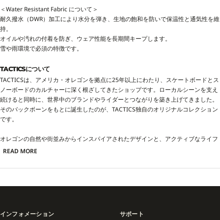
＜Water Resistant Fabric について＞
耐久撥水（DWR）加工により水分を弾き、生地の飽和を防いで保温性と通気性を維
持。
オイルや汚れの付着を防ぎ、ウェア性能を長期間キープします。
雪や雨環境で必須の特徴です。
TACTICSについて
TACTICSは、アメリカ・オレゴンを拠点に25年以上にわたり、スケートボードとス
ノーボードのカルチャーに深く根ざしてきたショップです。ローカルシーンを支え
続けると同時に、世界中のブランドやライダーとつながりを築き上げてきました。
そのバックボーンをもとに誕生したのが、TACTICS独自のオリジナルコレクション
です。
オレゴンの自然や街並みからインスパイアされたデザインと、アクティブなライフ
スタイルに対応する機能性を兼ね備えたアイテムは、日常からライディングまで幅
READ MORE
広いシーンで活躍。アパレル、アクセサリー、ギアを通じて「ローカルに根ざしな
がらもグローバルに通じる」TACTICSらしいスタイルを体現しています。
また、HUF、HEROIN SKATEBOARDS、LIB TECH、UNION、SANTA CRUZ、REAL
といった世界的ブランドとのコラボレーションも展開。スケートとスノーをつなぐ
ハブとして、カルチャーを反映したプロダクトを生み出し続けています。
インフォメーション
サポート