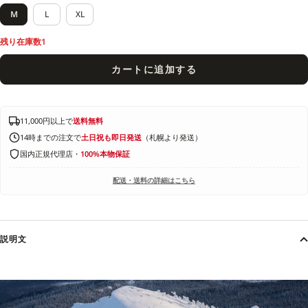
M
L
XL
残り在庫数1
カートに追加する
11,000円以上で
送料無料
14時までの注文で
土日祝も即日発送
（札幌より発送）
国内正規代理店・
100%本物保証
配送・送料の詳細はこちら
説明文