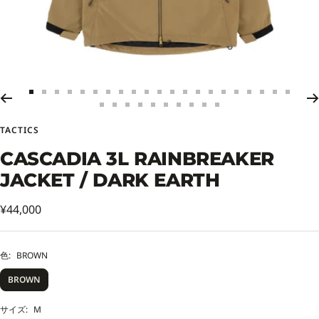
ス
ス
ス
ス
ス
ス
ス
ス
ス
ス
ス
ス
ス
ス
ス
ス
ス
ス
ス
ス
ス
ス
ス
ス
ス
ス
ス
ス
ス
ス
ス
ラ
ラ
ラ
ラ
ラ
ラ
ラ
ラ
ラ
ラ
ラ
ラ
ラ
ラ
ラ
ラ
ラ
ラ
ラ
ラ
ラ
ラ
ラ
ラ
ラ
ラ
ラ
ラ
ラ
ラ
ラ
イ
イ
イ
イ
イ
イ
イ
イ
イ
イ
イ
イ
イ
イ
イ
イ
イ
イ
イ
イ
イ
TACTICS
イ
イ
イ
イ
イ
イ
イ
イ
イ
イ
ド
ド
ド
ド
ド
ド
ド
ド
ド
ド
ド
ド
ド
ド
ド
ド
ド
ド
ド
ド
ド
CASCADIA 3L RAINBREAKER
ド
ド
ド
ド
ド
ド
ド
ド
ド
ド
に
に
に
に
に
に
に
に
に
に
に
に
に
に
に
に
に
に
に
に
に
に
に
に
に
に
に
に
に
に
に
移
移
移
移
移
移
移
移
移
移
移
移
移
移
移
移
移
移
移
移
移
JACKET / DARK EARTH
移
移
移
移
移
移
移
移
移
移
動
動
動
動
動
動
動
動
動
動
動
動
動
動
動
動
動
動
動
動
動
動
動
動
動
動
動
動
動
動
動
1
2
3
4
5
6
7
8
9
10
11
12
13
14
15
16
17
18
19
20
21
セ
¥44,000
22
23
24
25
26
27
28
29
30
31
ー
ル
色:
BROWN
価
BROWN
格
サイズ:
M