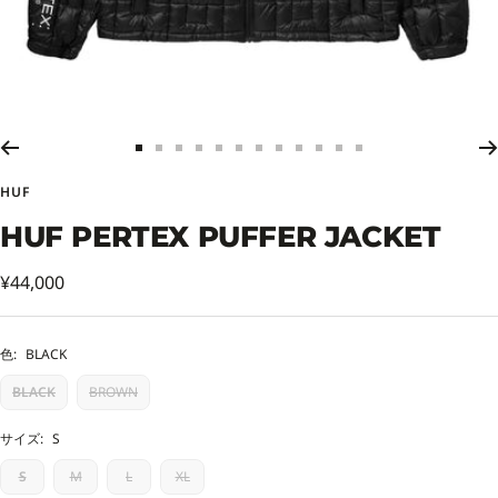
ス
ス
ス
ス
ス
ス
ス
ス
ス
ス
ス
ス
ラ
ラ
ラ
ラ
ラ
ラ
ラ
ラ
ラ
ラ
ラ
ラ
HUF
イ
イ
イ
イ
イ
イ
イ
イ
イ
イ
イ
イ
ド
ド
ド
ド
ド
ド
ド
ド
ド
ド
ド
ド
HUF PERTEX PUFFER JACKET
に
に
に
に
に
に
に
に
に
に
に
に
移
移
移
移
移
移
移
移
移
移
移
移
セ
¥44,000
動
動
動
動
動
動
動
動
動
動
動
動
ー
1
2
3
4
5
6
7
8
9
10
11
12
ル
色:
BLACK
価
BLACK
BROWN
格
サイズ:
S
S
M
L
XL