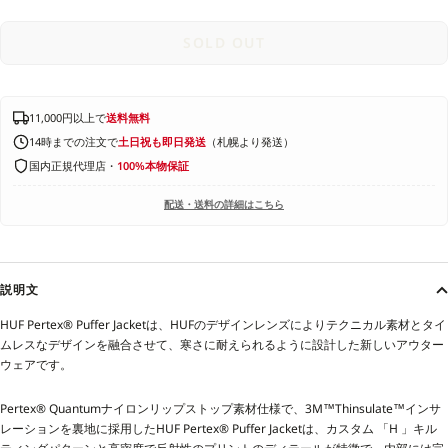
SOLD OUT
11,000円以上で
送料無料
14時までの注文で
土日祝も即日発送
（札幌より発送）
国内正規代理店・
100%本物保証
配送・送料の詳細はこちら
説明文
HUF Pertex® Puffer Jacketは、HUFのデザインレンズによりテクニカル素材とタイ
ムレスなデザインを融合させて、寒さに耐えられるように設計した新しいアウター
ウェアです。
Pertex® Quantumナイロンリップストップ素材仕様で、3M™Thinsulate™インサ
レーションを裏地に採用したHUF Pertex® Puffer Jacketは、カスタム 「H 」キル