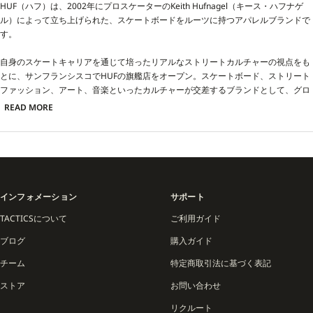
HUF（ハフ）は、2002年にプロスケーターのKeith Hufnagel（キース・ハフナゲ
ル）によって立ち上げられた、スケートボードをルーツに持つアパレルブランドで
す。
自身のスケートキャリアを通じて培ったリアルなストリートカルチャーの視点をも
とに、サンフランシスコでHUFの旗艦店をオープン。スケートボード、ストリート
ファッション、アート、音楽といったカルチャーが交差するブランドとして、グロ
ーバルな支持を集めてきました。
READ MORE
HUFのプロダクトは、ライディングの機能性を重視したスケート仕様でありなが
ら、洗練されたグラフィックとカルチャー性を兼ね備えています。アイコニック
な“PLANTLIFE”ソックスや、社会風刺を効かせたプリントTシャツ、スケーターのた
めのディテールを施したフットウェアなど、いずれもブランドの哲学が色濃く反映
されたアイテムとして展開されています。
インフォメーション
サポート
また、HUFはブランド創設当初から、スケートチームの育成にも力を入れており、
TACTICSについて
ご利用ガイド
MAISON SILVA、CYRUS BENNETT、BRAD CROMER、DICK LIZZO、NICK
ブログ
購入ガイド
MATTHEWS等、プロライダーたちが世界中で活躍。彼らのフィードバックをもと
に、ストリートで真に機能するプロダクト開発を続けています。
チーム
特定商取引法に基づく表記
HUFは、これまでにTACTICSとも限定コレクションをリリース。TACTICSのルーツ
ストア
お問い合わせ
であるオレゴンのローカルカルチャーと、HUFのグローバルなストリート感覚が融
リクルート