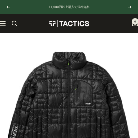
コ
11,000円以上購入で送料無料
戻
次
ン
る
へ
テ
ン
0
TACTICS
ナ
ツ
JAPAN
ビ
へ
ゲ
ス
ー
キ
シ
ッ
ョ
プ
ン