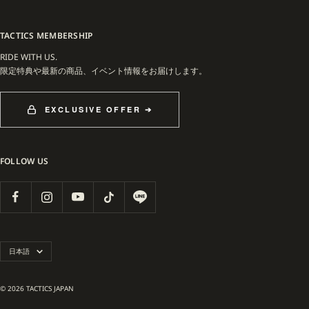
合したアイテムは、国内外で大きな話題を呼びました。
20年以上にわたってスケートカルチャーと共に歩んできたHUFは、創業者キース・
TACTICS MEMBERSHIP
ハフナゲルの理念を受け継ぎながら、これからも世界中のストリートに新たな刺激
RIDE WITH US.
と価値を届け続けていきます。
限定特典や最新の商品、イベント情報をお届けします。
EXCLUSIVE OFFER ➔
FOLLOW US
言
日本語
語
© 2026 TACTICS JAPAN