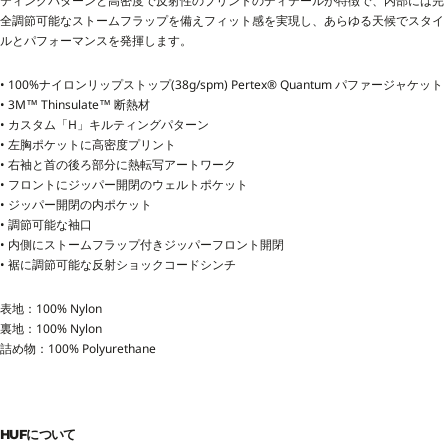
ティングパターンと高密度で反射性のプリントのディテールが特徴で、内部には完
全調節可能なストームフラップを備えフィット感を実現し、あらゆる天候でスタイ
ルとパフォーマンスを発揮します。
• 100%ナイロンリップストップ(38g/spm) Pertex® Quantum パファージャケット
• 3M™ Thinsulate™ 断熱材
• カスタム「H」キルティングパターン
• 左胸ポケットに高密度プリント
• 右袖と首の後ろ部分に熱転写アートワーク
• フロントにジッパー開閉のウェルトポケット
• ジッパー開閉の内ポケット
• 調節可能な袖口
• 内側にストームフラップ付きジッパーフロント開閉
• 裾に調節可能な反射ショックコードシンチ
表地：100% Nylon
裏地：100% Nylon
詰め物：100% Polyurethane
HUFについて