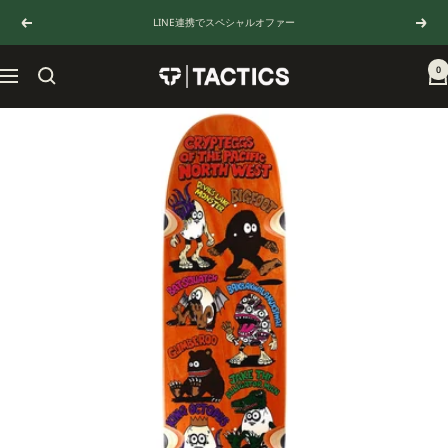
コ
LINE連携でスペシャルオファー
戻
次
ン
る
へ
テ
ン
0
TACTICS
ナ
ツ
JAPAN
ビ
へ
ゲ
ス
ー
キ
シ
ッ
ョ
プ
ン