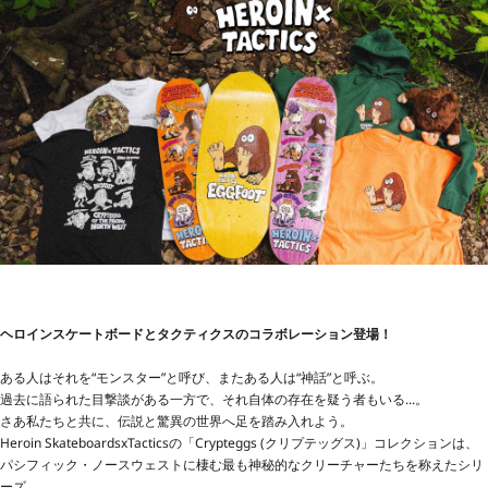
ヘロインスケートボードとタクティクスのコラボレーション登場！
ある人はそれを“モンスター”と呼び、またある人は“神話”と呼ぶ。
過去に語られた目撃談がある一方で、それ自体の存在を疑う者もいる...。
さあ私たちと共に、伝説と驚異の世界へ足を踏み入れよう。
Heroin SkateboardsxTacticsの「Crypteggs (クリプテッグス)」コレクションは、
パシフィック・ノースウェストに棲む最も神秘的なクリーチャーたちを称えたシリ
ーズ。