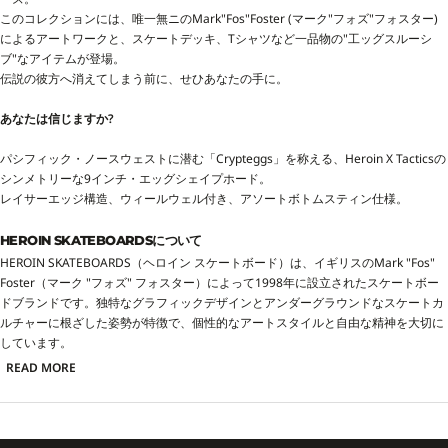
このコレクションには、唯一無ニのMark"Fos"Foster (マーク"フォズ"フォスター)
によるアートワークと、スケートデッキ、Tシャツなど一品物の"工ッグスルーシ
ブ"なアイテムが登場。
伝説の彼方へ消えてしまう前に、せひあなたの手に。
あなたは信じますか?
パシフィック・ノースウェストに潜む「Crypteggs」を称える、Heroin X Tacticsの
シンメトリーな9インチ・エッグシェイプホード。
レイサーエッジ構造、ウィールウェル付き、アソートボトムスティン仕様。
HEROIN SKATEBOARDSについて
HEROIN SKATEBOARDS（ヘロイン スケートボード）は、イギリスのMark "Fos"
Foster（マーク "フォズ" フォスター）によって1998年に設立されたスケートボー
ドブランドです。独特なグラフィックデザインとアンダーグラウンドなスケートカ
ルチャーに根ざした姿勢が特徴で、個性的なアートスタイルと自由な精神を大切に
しています。
READ MORE