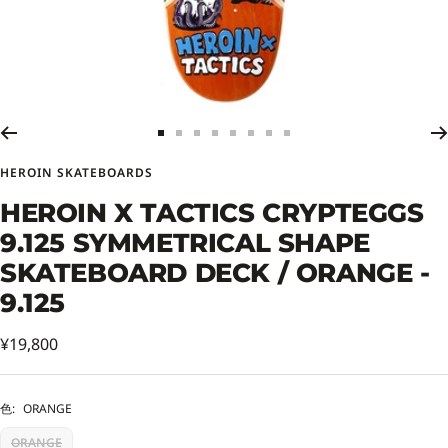
ス
ス
ス
ス
ス
ス
ス
ス
ラ
ラ
ラ
ラ
ラ
ラ
ラ
ラ
HEROIN SKATEBOARDS
イ
イ
イ
イ
イ
イ
イ
イ
ド
ド
ド
ド
ド
ド
ド
ド
HEROIN X TACTICS CRYPTEGGS
に
に
に
に
に
に
に
に
9.125 SYMMETRICAL SHAPE
移
移
移
移
移
移
移
移
動
動
動
動
動
動
動
動
SKATEBOARD DECK / ORANGE -
1
2
3
4
5
6
7
8
9.125
セ
¥19,800
ー
ル
色:
ORANGE
価
ORANGE