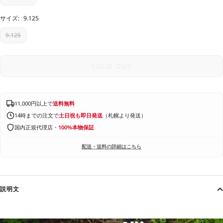
格
サイズ:
9.125
9.125
SOLD OUT
11,000円以上で
送料無料
14時までの注文で
土日祝も即日発送
（札幌より発送）
国内正規代理店・
100%本物保証
配送・送料の詳細はこちら
説明文