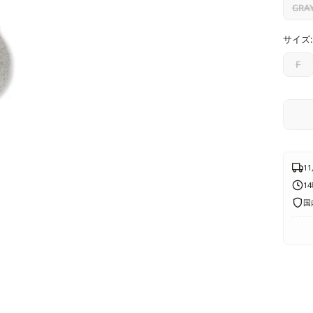
価
GRA
格
サイズ:
F
1
1
国