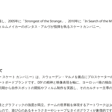
し、2005年に「Strongest of the Strange」、2010年に「In Search of th
ィルムメイカーのポンタス・アルヴが指揮を執るスケートカンパニー。
て
（ポーラー スケート カンパニー）は、スウェーデン・マルメを拠点にプロスケーターの P
ートボードブランドです。DIY の精神と映像表現を軸に、ヨーロッパ発の独
初期から自作スポットの開拓やフィルム制作を実践し、そのカルチャー主導
とグラフィックの強度が両立。チームの世界観を体現するアートワークは Jacob
もので、遊び心のあるキャラクターやシャープなタイポグラフィが象徴的で