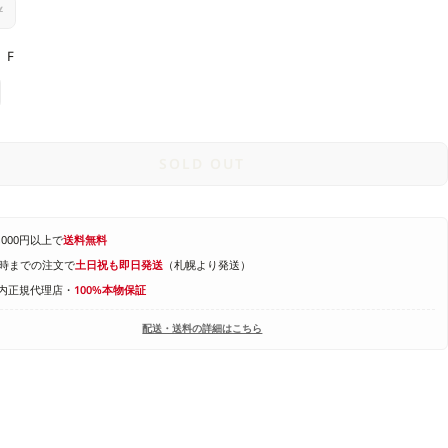
Y
F
SOLD OUT
1,000円以上で
送料無料
4時までの注文で
土日祝も即日発送
（札幌より発送）
内正規代理店・
100%本物保証
配送・送料の詳細はこちら