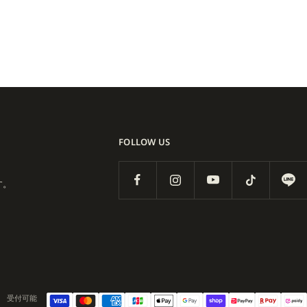
、キャップやアクセサリーまで
e This Time などの長編・中編
準を打ち立てました。映像発
ローカルシーンとも強く結び
errington、Emile
FOLLOW US
トまで開発に直結し、ライダー
す。
E CO. はこの三つを高い
受付可能