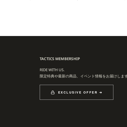
ans を筆頭に、動きやすさと耐久性を備えたパンツ類、ヘビーウェイトのトップス
にまたぐラインナップを展開しています。
hattan Days、I Like It Here Inside My Mind, Don’t Wake M
、編集、音楽の選び方まで徹底的に作り込まれ、スケートビデオの新しい基
ミングを連動させる手法は、コレクション全体の説得力を高め、世界各地の
ぶれで構成。Hjalte Halberg、Dane Brady、Nick Boserio、Aaron H
TACTICS MEMBERSHIP
anbongi らがそれぞれの街で刻むラインは、デッキシェイプからパンツのシルエッ
ダクトの更新速度を支えています。
RIDE WITH US.
限定特典や最新の商品、イベント情報をお届けしま
能、ファッションとしての完成度、そしてカルチャーの物語性。POLAR SKAT
ロッパ発スケートブランドの指標となり続けています。
EXCLUSIVE OFFER ➔