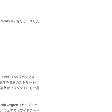
e Miraculous」をリリースした
ontus Alv（ポンタス・
自美学を世界のストリートへ
の姿勢がプロダクトにも一貫
 Ovgren（ヤコブ・オ
す。ウェアではワイドテーパ