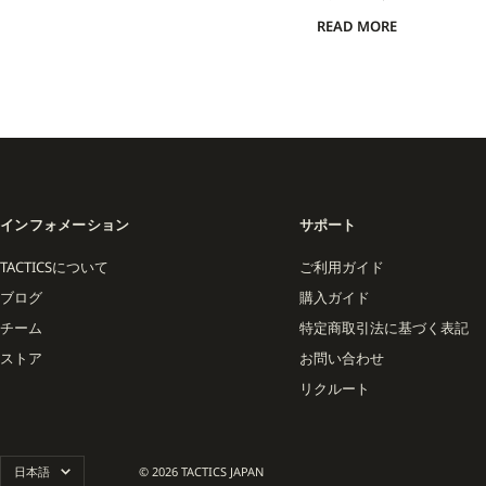
ードの Big Boy Je
READ MORE
日常と滑りの境界を軽やか
フィルムワークはブランドの核です。Man
作品は、都市空間の使い方
の物語性とリリースのタイ
ついています。
チームは北欧と北米を中心に国際的な顔
インフォメーション
サポート
Laurent、Shin S
の実使用による検証がプロ
TACTICSについて
ご利用ガイド
ブログ
購入ガイド
スケートボード用品としての性
チーム
特定商取引法に基づく表記
精度で束ねることで、ヨー
ストア
お問い合わせ
リクルート
言
日本語
© 2026 TACTICS JAPAN