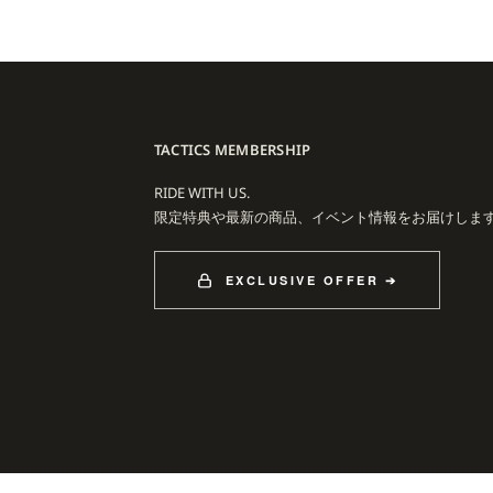
tien Salabanziらが加わり、次世代のシーンをリードする存在としてブランド
ダクトとカルチャー発信を続けています。
リティを大切にし続けるLAKAIは、再び新しい世代のスケーターに選ばれる
TACTICS MEMBERSHIP
RIDE WITH US.
限定特典や最新の商品、イベント情報をお届けしま
EXCLUSIVE OFFER ➔