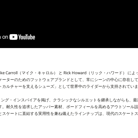
ke Carroll（マイク・キャロル） と Rick Howard（リック・ハワード） に
ケーターのためのフットウェアブランドとして、常にシーンの中心に存在し
トカルチャーを支えるシューズ」として世界中のライダーから支持されてい
ーディング・インスパイアを掲げ、クラシックなシルエットを継承しながらも、
す。耐久性を追求したアッパー素材、ボードフィールを高めるアウトソール
とスケートに直結する実用性を兼ね備えたラインナップは、現代のスケート
s Moraをディレクターに迎え、新たなビジュアルアイデンティティを打ち出して