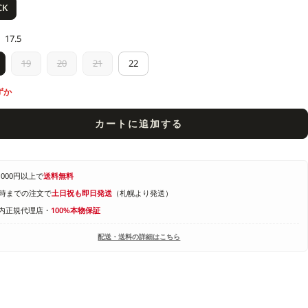
CK
17.5
19
20
21
22
ずか
カートに追加する
1,000円以上で
送料無料
4時までの注文で
土日祝も即日発送
（札幌より発送）
内正規代理店・
100%本物保証
配送・送料の詳細はこちら