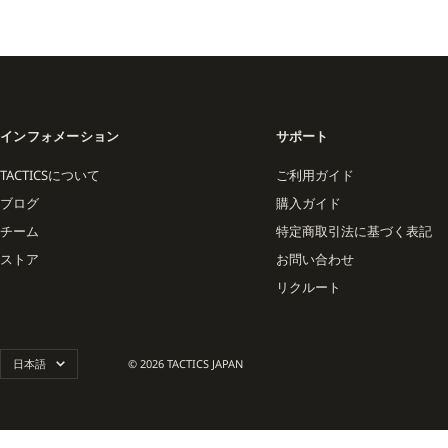
Roman Hagar、Bas
クと革新を融合させたプロ
スケートボード本来のリア
す。
インフォメーション
サポート
TACTICSについて
ご利用ガイド
ブログ
購入ガイド
チーム
特定商取引法に基づく表記
ストア
お問い合わせ
リクルート
言
日本語
© 2026 TACTICS JAPAN
語