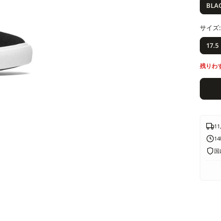
価
BLA
格
サイズ:
17.5
残りわ
1
1
国