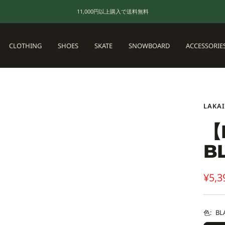
11,000円以上購入で送料無料
CLOTHING
SHOES
SKATE
SNOWBOARD
ACCESSORIE
LAKAI
【
B
セ
¥5,3
ー
ル
色:
BL