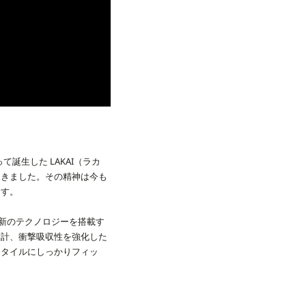
よって誕生した LAKAI（ラカ
てきました。その精神は今も
ます。
最新のテクノロジーを搭載す
設計、衝撃吸収性を強化した
スタイルにしっかりフィッ
います。チームライダーには