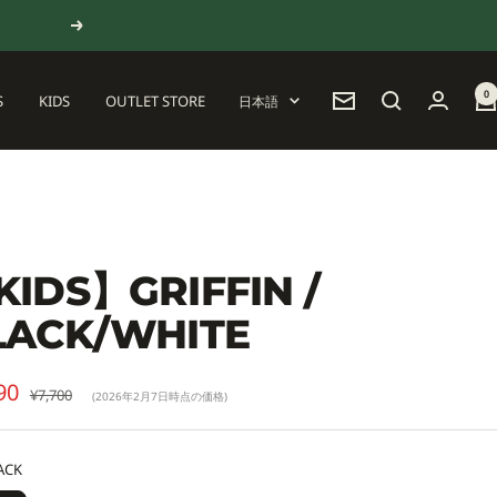
次
へ
0
言
S
KIDS
OUTLET STORE
日本語
ニ
語
ュ
ー
ス
レ
タ
ー
KIDS】GRIFFIN /
LACK/WHITE
90
通
¥7,700
(2026年2月7日時点の価格)
常
価
格
ACK