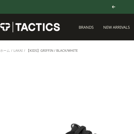
コ
戻
ン
る
テ
ン
TACTICS
BRANDS
NEW ARRIVALS
ツ
JAPAN
へ
ス
キ
ホーム
LAKAI
【KIDS】GRIFFIN / BLACK/WHITE
ッ
プ