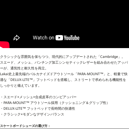
クラシックな雰囲気を保ちつつ、現代的にアップデートされた「Cambridge」。
スエード、メッシュ、パンチング加工シンセティックレザーを組み合わせたアッパ
ーが、通気性と耐久性を両立。
Lakai史上最先端のバルカナイズドアウトソール「PARA-MOUNT™」と、軽量で快
適な「DELUX-LITE™」フットベッドを搭載し、ストリートで求められる機能性を
しっかりと備えています。
・スエード×メッシュ×合成皮革のコンビアッパー
・PARA-MOUNT™ アウトソール採用（クッショニング＆グリップ性）
・DELUX-LITE™ フットベッドで長時間の快適性
・クラシック×モダンなデザインバランス
スケートボードシューズの選び方：