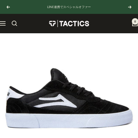
コ
LINE連携でスペシャルオファー
戻
次
ン
る
へ
テ
ン
0
TACTICS
ナ
ツ
JAPAN
ビ
へ
ゲ
ス
ー
キ
シ
ッ
ョ
プ
ン