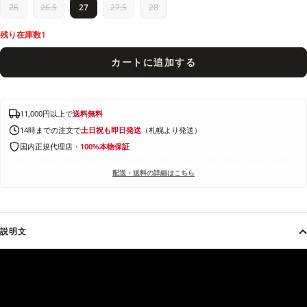
26
26.5
27
27.5
28
残り在庫数1
カートに追加する
11,000円以上で
送料無料
14時までの注文で
土日祝も即日発送
（札幌より発送）
国内正規代理店・
100%本物保証
配送・送料の詳細はこちら
説明文