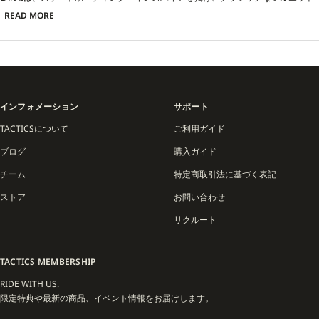
を継承しながらも、最新のテクノロジーを搭載することで進化を続けています。耐
READ MORE
久性を追求したアッパー素材、ボードフィールを高めるアウトソール設計、衝撃吸
収性を強化したフットベッドなど、機能性とスケートに直結する実用性を兼ね備え
たラインナップは、現代のスケートスタイルにしっかりフィット。
現在のLAKAIは、Luis Moraをディレクターに迎え、新たなビジュアルアイデンティ
ティを打ち出しています。チームライダーには Roman Hagar、Bastien Salabanzi
インフォメーション
サポート
らが加わり、次世代のシーンをリードする存在としてブランドの新しいフェーズを
象徴。クラシックと革新を融合させたプロダクトとカルチャー発信を続けていま
TACTICSについて
ご利用ガイド
す。
ブログ
購入ガイド
スケートボード本来のリアリティを大切にし続けるLAKAIは、再び新しい世代のス
チーム
特定商取引法に基づく表記
ケーターに選ばれる存在へと歩みを進めています。
ストア
お問い合わせ
リクルート
TACTICS MEMBERSHIP
RIDE WITH US.
限定特典や最新の商品、イベント情報をお届けします。