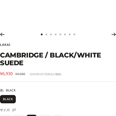
ス
ス
ス
ス
ス
ス
ス
ス
ラ
ラ
ラ
ラ
ラ
ラ
ラ
ラ
LAKAI
イ
イ
イ
イ
イ
イ
イ
イ
ド
ド
ド
ド
ド
ド
ド
ド
CAMBRIDGE / BLACK/WHITE
に
に
に
に
に
に
に
に
SUEDE
移
移
移
移
移
移
移
移
動
動
動
動
動
動
動
動
セ
1
2
3
4
5
6
7
8
¥6,930
通
¥9,900
(2026年2月7日時点の価格)
常
ー
価
ル
格
色:
BLACK
価
BLACK
格
サイズ:
27