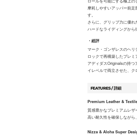
ロールを可能にする極上の
摩耗しやすいアッパー前足
す。
さらに、グリップ力に優れ
ハードなライディングから
・総評
マーク・ゴンザレスのヘリテー
ロックで再構築したプレミ
アディダスOriginal
イレベルで両立させた、ク
FEATURES / 詳細
Premium Leather & Textil
質感豊かなプレミアムレザ
高い耐久性を確保しながら
Nizza & Aloha Super Des