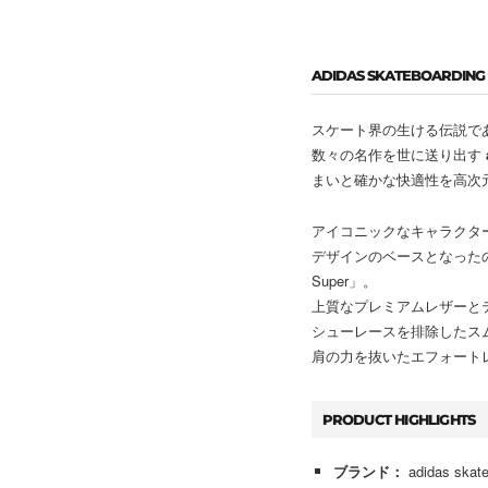
ADIDAS SKATEBOARDING -
スケート界の生ける伝説であ
数々の名作を世に送り出す
まいと確かな快適性を高次
アイコニックなキャラクター“
デザインのベースとなったの
Super」。
上質なプレミアムレザーと
シューレースを排除したス
肩の力を抜いたエフォート
PRODUCT HIGHLIGHTS
ブランド：
adidas s