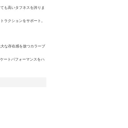
しても高いタフネスを誇りま
なトラクションをサポート。
で絶大な存在感を放つカラーブ
スケートパフォーマンスをハ
。