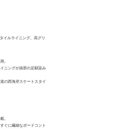
タイルライニング、高グリ
採用。
ライニングが抜群の足馴染み
王道の西海岸スケートスタイ
搭載。
てすぐに繊細なボードコント