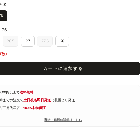
ACK
CK
26
26.5
27
27.5
28
庫数1
カートに追加する
1,000円以上で
送料無料
4時までの注文で
土日祝も即日発送
（札幌より発送）
内正規代理店・
100%本物保証
配送・送料の詳細はこちら