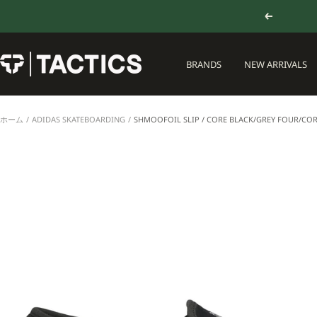
コ
戻
ン
る
テ
ン
TACTICS
BRANDS
NEW ARRIVALS
ツ
JAPAN
へ
ス
キ
ホーム
ADIDAS SKATEBOARDING
SHMOOFOIL SLIP / CORE BLACK/GREY FOUR/COR
ッ
プ