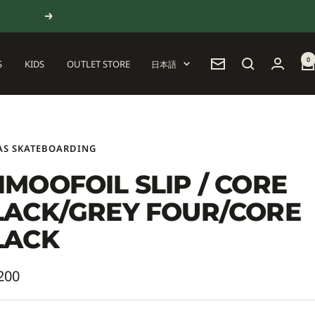
次
へ
0
言
S
KIDS
OUTLET STORE
日本語
ニ
語
ュ
ー
ス
レ
タ
AS SKATEBOARDING
ー
MOOFOIL SLIP / CORE
LACK/GREY FOUR/CORE
LACK
200