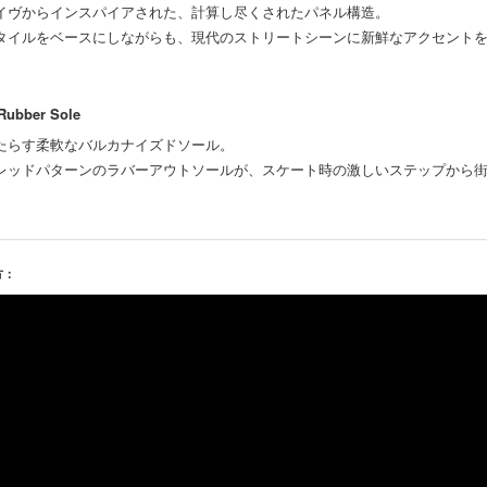
イヴからインスパイアされた、計算し尽くされたパネル構造。
タイルをベースにしながらも、現代のストリートシーンに新鮮なアクセント
 Rubber Sole
たらす柔軟なバルカナイズドソール。
レッドパターンのラバーアウトソールが、スケート時の激しいステップから
。
方：