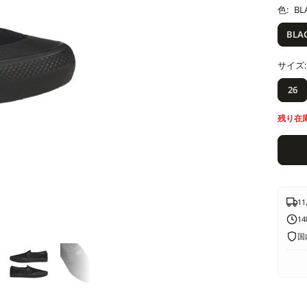
ル
色:
BL
価
BLA
格
サイズ:
26
残り在
1
1
国