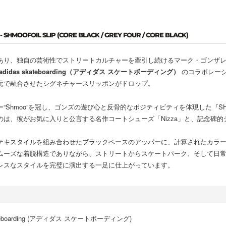
 SHMOOFOIL SLIP (CORE BLACK / GREY FOUR / CORE BLACK)
り、独自の芸術性でストリートカルチャーを牽引し続けるマーク・ゴンザレス（Ma
adidas skateboarding（アディダス スケートボーディング）
のコラボレー
元で融合させたシグネチャースリッポンがドロップ。
Shmoo”を冠し、ゴンズの遊び心と反骨的なポジティビティを体現した『SHMO
は、彼がお気に入りと公言する名作コートシューズ「Nizza」と、記念碑的シグ
テキスタイルを組み合わせたブラックベースのアッパーに、計算されたカラ
ムーズな着脱構造でありながら、ストリートからスケートパーク、そして日
レスなスタイルを完璧に演出する一足に仕上がっています。
kateboarding (アディダス スケートボーディング)