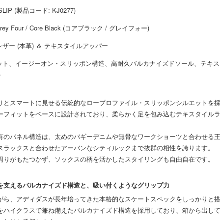
LIP (製品コード: KJ0277)
 Grey Four / Core Black (コアブラック / グレイフォー)
ザー (本革) ＆ テキスタイルアッパー
ット、イージーオン・スリッポン構造、高耐久バルカナイズドソール、テキス
ル
りとスマートに見せる伝統的なロープロファイル・スリッポンシルエットを
ーフィットをベースに設計されており、柔らかく足を包み込むテキスタイル
有のパネル構造は、太めのバギーデニムや無骨なワークショーツと合わせる
スラックスと合わせたアーバンなシティルックまで抜群の相性を誇ります。
周りがもたつかず、ソックスの柄を活かしたスタイリングも自由自在です。
を支えるバルカナイズド構造と、吸い付くようなグリップ力
がら、アディダスが長年培ってきた本格的なスケートスペックをしっかりと
をハイクラスで兼ね備えたバルカナイズド構造を採用しており、箱から出し