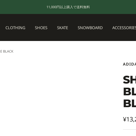
11,000円以上購入で送料無料
CLOTHING
SHOES
SKATE
SNOWBOARD
ACCESSORIE
E BLACK
ADID
SH
B
B
セ
¥13,
ー