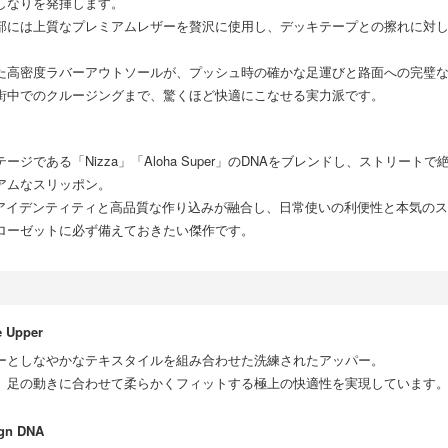
しなりを発揮します。
部には上質なプレミアムレザーを贅沢に使用し、デッキテープとの擦れに対
た高密度ラバーアウトソールが、プッシュ時の確かな足運びと路面への完璧
街中でのクルージングまで、驚くほど快適にこなせる実力派です。
ジである「Nizza」「Aloha Super」のDNAをブレンドし、ストリート
アムなスリッポン。
sの持つアイデンティティと高品質な作り込みが融合し、日常使いの利便性と本気の
ローゼットに必ず備えておきたい傑作です。
e Upper
ーとしなやかなテキスタイルを組み合わせた洗練されたアッパー。
、足の動きに合わせて柔らかくフィットする極上の快適性を実現しています
ign DNA