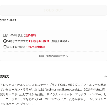
SOLD OUT
SIZE CHART
11,000円以上で
送料無料
14時までの注文で
土日祝も即日発送
（札幌より発送）
国内正規代理店・
100%本物保証
配送・送料の詳細はこちら
説明文
アレックス・オルソンによるスケートブランドCALL ME 917にてフィルマーを務め
ていたローガン・ララが、立ち上げたLimosine Skateboardsは、2021年年末に突
然リリースされたビデオから始動。 サイラス・ベネット、マックス・パーマ―、ヒ
ューゴ・ボズラップなどの元CALL ME 917のライダーたちが在籍し、カリフォルニ
アを拠点としたブランド。