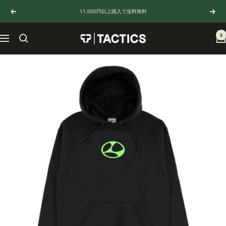
コ
11,000円以上購入で送料無料
戻
次
ン
る
へ
テ
ン
0
TACTICS
ナ
ツ
JAPAN
ビ
へ
ゲ
ス
ー
キ
シ
ッ
ョ
プ
ン