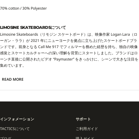
70% cotton / 30% Polyester
LIMOSINE SKATEBOARDSについて
Limosine Skateboards（リモジン スケートボード）は、映像作家 Logan Lara（ロ
ーガン・ララ）が 2021 年にニューヨークを拠点に立ち上げたスケートボードブラ
ンドです。前身となる Call Me 917 でフィルマーを務めた経歴を持ち、独自の映像
感覚とスケートカルチャーへの深い理解を背景にスタートしました。ブランドはロ
ーンチ直後に公開されたビデオ “Paymaster” をきっかけに、シーンで大きな注目を
集めています。
チームには Cyrus Bennett（サイラス・ベネット）、Max Palmer（マックス・パ
READ MORE
ーマー）、Hugo Boserup（ヒューゴ・ボズラップ）、Aaron Loreth（アーロン・
ローレス）など、元 Call Me 917 の中心人物を含む実力派ライダーが多数在籍。
NYC のリアルなストリートを舞台にした映像やプロダクト展開は、ニューヨークの
スケートシーンの空気感を色濃く反映しています。
Limosine のデッキはアート性の高いグラフィックと堅牢なクオリティを兼ね備
インフォメーション
サポート
え、アパレルラインも同様にストリートでの着用を前提とした機能性とスタイルを
TACTICSについて
ご利用ガイド
追求。映像、デザイン、スケートを有機的に結びつけたプロダクトは、スケーター
はもちろん、アートやストリートカルチャーに敏感な層からも高い支持を得ていま
ブログ
購入ガイド