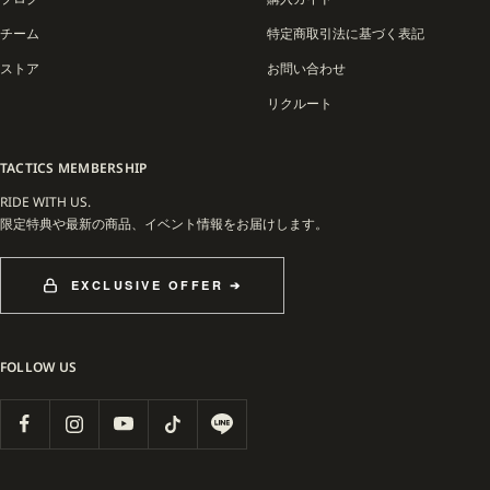
す。
チーム
特定商取引法に基づく表記
その活動はニューヨークを基盤としつつも、SNS やフィルムプロジェクトを通じて
ストア
お問い合わせ
グローバルに発信され、スケートボードブランドの新しい形を提示。Limosine
Skateboards は、伝統的なスケートブランドの枠に収まらず、リアルなストリート
リクルート
感覚と現代的な表現を融合させた、注目すべき存在です。
TACTICS MEMBERSHIP
RIDE WITH US.
限定特典や最新の商品、イベント情報をお届けします。
EXCLUSIVE OFFER ➔
FOLLOW US