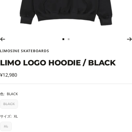
ス
ス
ラ
ラ
LIMOSINE SKATEBOARDS
イ
イ
ド
ド
LIMO LOGO HOODIE / BLACK
に
に
移
移
セ
¥12,980
動
動
ー
1
2
ル
色:
BLACK
価
BLACK
格
サイズ:
XL
XL