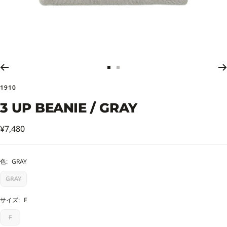
ス
ス
ラ
ラ
1910
イ
イ
ド
ド
3 UP BEANIE / GRAY
に
に
移
移
セ
¥7,480
動
動
ー
1
2
ル
色:
GRAY
価
GRAY
格
サイズ:
F
F