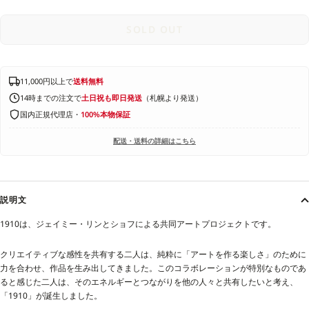
SOLD OUT
11,000円以上で
送料無料
14時までの注文で
土日祝も即日発送
（札幌より発送）
国内正規代理店・
100%本物保証
配送・送料の詳細はこちら
説明文
1910は、ジェイミー・リンとショフによる共同アートプロジェクトです。
クリエイティブな感性を共有する二人は、純粋に「アートを作る楽しさ」のために
力を合わせ、作品を生み出してきました。このコラボレーションが特別なものであ
ると感じた二人は、そのエネルギーとつながりを他の人々と共有したいと考え、
「1910」が誕生しました。