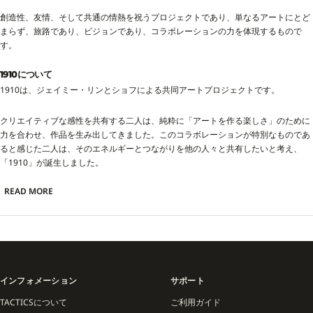
創造性、友情、そして共通の情熱を祝うプロジェクトであり、単なるアートにとど
まらず、旅路であり、ビジョンであり、コラボレーションの力を体現するもので
す。
1910について
1910は、ジェイミー・リンとショフによる共同アートプロジェクトです。
クリエイティブな感性を共有する二人は、純粋に「アートを作る楽しさ」のために
力を合わせ、作品を生み出してきました。このコラボレーションが特別なものであ
ると感じた二人は、そのエネルギーとつながりを他の人々と共有したいと考え、
「1910」が誕生しました。
READ MORE
創造性、友情、そして共通の情熱を祝うプロジェクトであり、単なるアートにとど
まらず、旅路であり、ビジョンであり、コラボレーションの力を体現するもので
す。
インフォメーション
サポート
TACTICSについて
ご利用ガイド