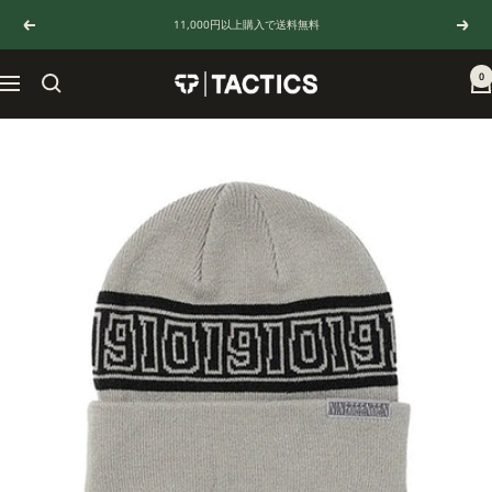
コ
11,000円以上購入で送料無料
戻
次
ン
る
へ
テ
ン
0
TACTICS
ナ
ツ
JAPAN
ビ
へ
ゲ
ス
ー
キ
シ
ッ
ョ
プ
ン