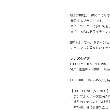
ELECTRICは、200
展開するブランドです。
スノーゴーグルにおいても、
まで、あらゆるライディン
JJF12は、ワールドチャ
ォーマンスを両立したモデ
レンズタイプ
HT GREY POLARIZED PRO 
VLT（透過率）- 30% Pola
ELECTRIC SUNGLASSよ
【SPORT LINE（S-LINE）】
・テンプルとノーズ部分が
・通常のモデルよりも軽量化略
・紫外線、目に有害であるBl