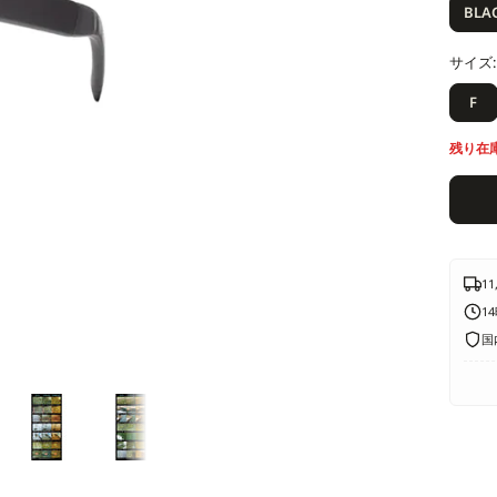
価
BLA
格
サイズ:
F
残り在
1
1
国