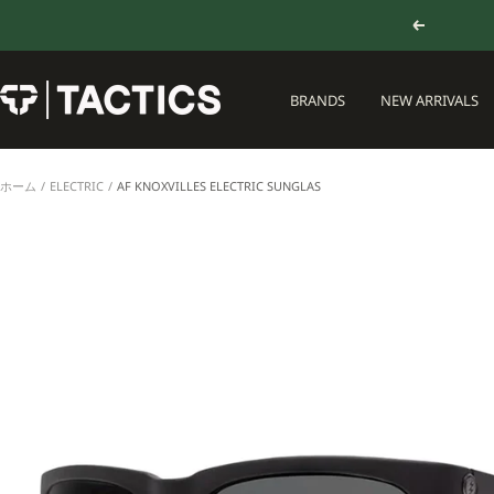
コ
戻
ン
る
テ
ン
TACTICS
BRANDS
NEW ARRIVALS
ツ
JAPAN
へ
ス
キ
ホーム
ELECTRIC
AF KNOXVILLES ELECTRIC SUNGLAS
ッ
プ