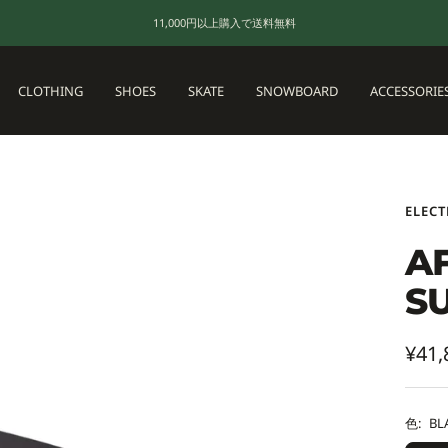
11,000円以上購入で送料無料
CLOTHING
SHOES
SKATE
SNOWBOARD
ACCESSORIE
ELECT
A
S
セ
¥41,
ー
ル
色:
BL