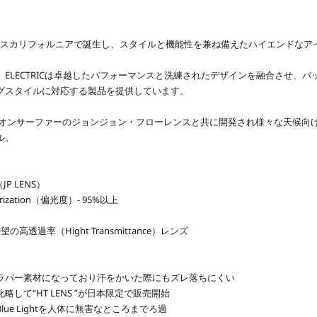
0年にサウスカリフォルニアで誕生し、スタイルと機能性を兼ね備えたハイエンドな
ELECTRICは卓越したパフォーマンスと洗練されたデザインを融合させ、
グスタイルに対応する製品を提供しています。
ンピオンサーファーのジョンジョン・フローレンスと共に開発され様々な天候向
ル。
（JP LENS）
rization（偏光度）- 95%以上
り待望の高透過率（Hight Transmittance）レンズ
ラバー素材になっており汗をかいた際にもズレ落ちにくい
して“HT LENS ”が日本限定で販売開始
ue Lightを人体に無害なところまでろ過