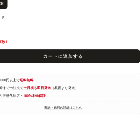
CK
F
庫数1
カートに追加する
1,000円以上で
送料無料
4時までの注文で
土日祝も即日発送
（札幌より発送）
内正規代理店・
100%本物保証
配送・送料の詳細はこちら