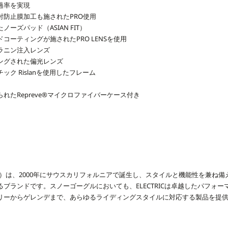
過率を実現
射防止膜加工も施されたPRO使用
ーズパッド（ASIAN FIT）
コーティングが施されたPRO LENSを使用
ラニン注入レンズ
ングされた偏光レンズ
ク Rislanを使用したフレーム
れたRepreve®マイクロファイバーケース付き
リック）は、2000年にサウスカリフォルニアで誕生し、スタイルと機能性を兼ね
ブランドです。スノーゴーグルにおいても、ELECTRICは卓越したパフォ
リーからゲレンデまで、あらゆるライディングスタイルに対応する製品を提