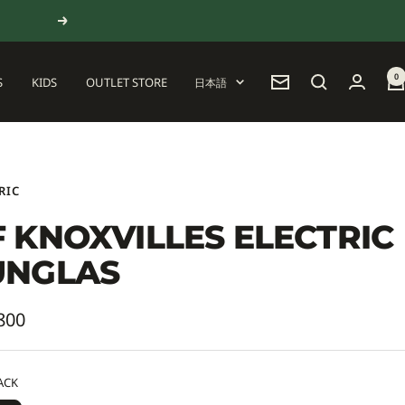
次
へ
0
言
S
KIDS
OUTLET STORE
日本語
ニ
語
ュ
ー
ス
レ
タ
RIC
ー
F KNOXVILLES ELECTRIC
UNGLAS
800
ACK