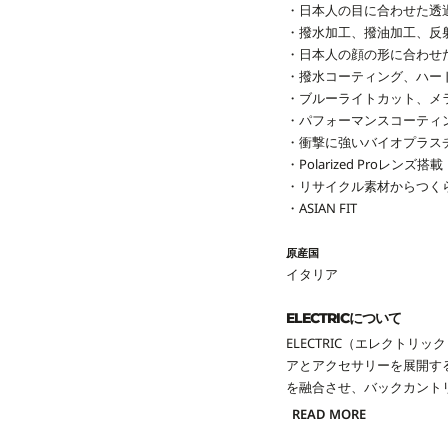
・日本人の目に合わせた透
・撥水加工、撥油加工、反
・日本人の顔の形に合わせたノ
・撥水コーティング、ハード
・ブルーライトカット、メ
・パフォーマンスコーティ
・衝撃に強いバイオプラスチッ
・Polarized Proレンズ搭載
・リサイクル素材からつくら
・
ASIAN FIT
原産国
イタリア
ELECTRICについて
ELECTRIC（エレクト
アとアクセサリーを展開する
を融合させ、バックカント
READ MORE