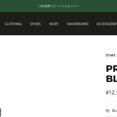
LINE連携でスペシャルオファー
CLOTHING
SHOES
SKATE
SNOWBOARD
ACCESSORIE
DIME
P
B
セ
¥12,
ー
ル
色:
BL