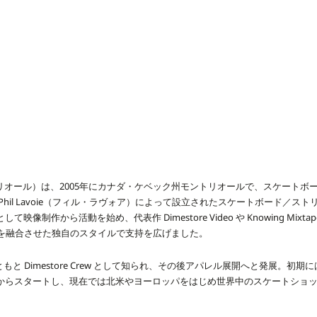
トリオール）は、2005年にカナダ・ケベック州モントリオールで、スケートボーダーの A
Phil Lavoie（フィル・ラヴォア）によって設立されたスケートボード／ス
像制作から活動を始め、代表作 Dimestore Video や Knowing Mix
ーを融合させた独自のスタイルで支持を広げました。
もともと Dimestore Crew として知られ、その後アパレル展開へと発展。初
からスタートし、現在では北米やヨーロッパをはじめ世界中のスケートショ