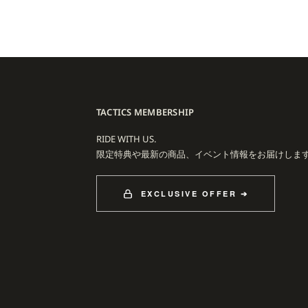
、単なるストリートファッションを超え、カルチャーを巻き込むコミュニティ精神
Glory Challenge は、従来のコンテストとは異なるユーモアと独創性に満ち
この挑戦的な試みが、DIME をファッションブランド以上の存在へと押し上
Tシャツ、キャップ、ベルト、ジャケットなど幅広く、スケートシーンでも日
ト感を加え、長く着られる品質とタイムレスな魅力を兼ね備えています。
TACTICS MEMBERSHIP
 Balance などグローバルブランドとのコラボレーションを成功させ、スケート
る地位を築いています。
RIDE WITH US.
限定特典や最新の商品、イベント情報をお届けしま
トリオールから世界へスケートボードカルチャーを発信し続ける、現代ストリート
EXCLUSIVE OFFER ➔