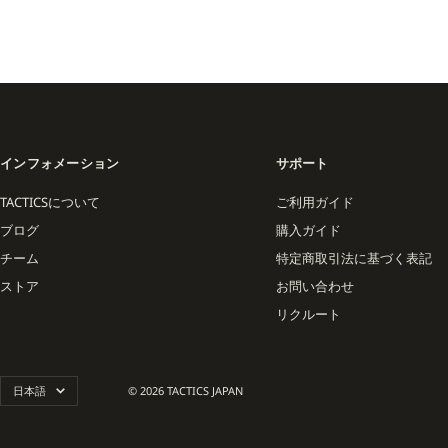
DIME MTL の特徴は
ールで開催される Dime 
と観客を惹きつけています。
商品ラインはフーディー、
デザインに現代的なフィッ
インフォメーション
サポート
さらに Vans や New
ンの交差点において確固た
TACTICSについて
ご利用ガイド
ブログ
購入ガイド
DIME MTL は、モン
チーム
特定商取引法に基づく表記
す。
ストア
お問い合わせ
リクルート
言
日本語
© 2026 TACTICS JAPAN
語