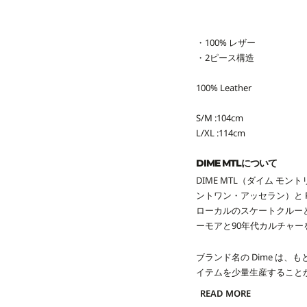
・100% レザー
・2ピース構造
100% Leather
S/M :104cm
L/XL :114cm
DIME MTLについて
DIME MTL（ダイム モン
ントワン・アッセラン）と 
ローカルのスケートクルーとして映
ーモアと90年代カルチャ
ブランド名の Dime は、
イテムを少量生産すること
ています。
READ MORE