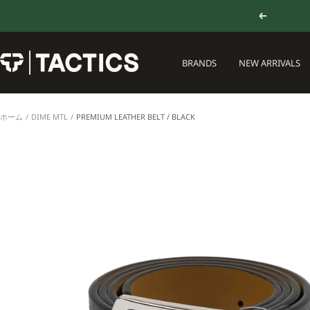
コ
戻
ン
る
テ
ン
TACTICS
BRANDS
NEW ARRIVALS
ツ
JAPAN
へ
ス
キ
ホーム
DIME MTL
PREMIUM LEATHER BELT / BLACK
ッ
プ