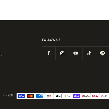
にあります。毎年モントリオ
たイベントで、世界中のライダー
げました。
常でも活躍。クラシックな
FOLLOW US
ボード、ストリート、ファッショ
す。
シーンの象徴的ブランドで
受付可能