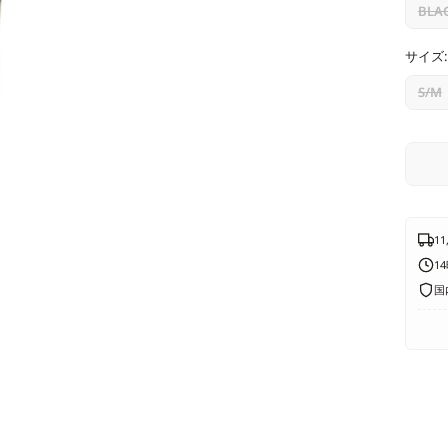
価
BLA
格
サイズ:
S/M
1
1
国