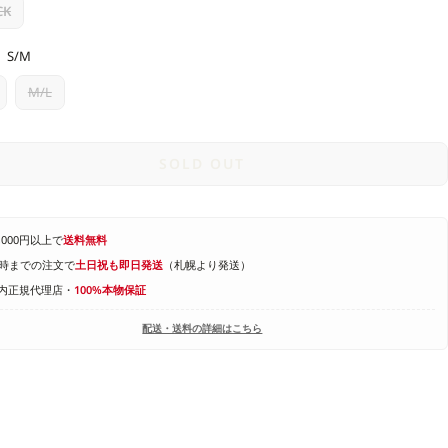
CK
S/M
M/L
SOLD OUT
1,000円以上で
送料無料
4時までの注文で
土日祝も即日発送
（札幌より発送）
内正規代理店・
100%本物保証
配送・送料の詳細はこちら