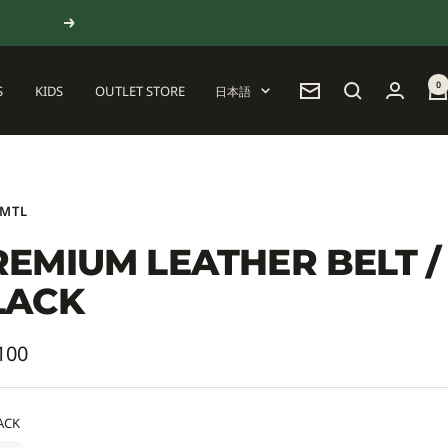
次
へ
0
言
S
KIDS
OUTLET STORE
日本語
ニ
語
ュ
ー
ス
レ
タ
 MTL
ー
REMIUM LEATHER BELT /
LACK
100
ACK