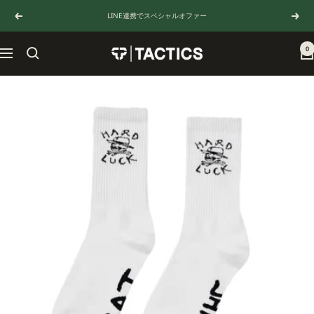
コ
LINE連携でスペシャルオファー
戻
次
ン
る
へ
テ
ン
0
TACTICS
ナ
ツ
JAPAN
ビ
へ
ゲ
ス
ー
キ
シ
ッ
ョ
プ
ン