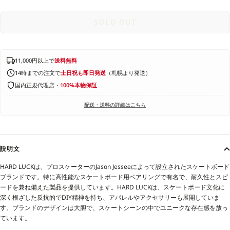
SOLD OUT
11,000円以上で
送料無料
14時までの注文で
土日祝も即日発送
（札幌より発送）
国内正規代理店・
100%本物保証
配送・送料の詳細はこちら
説明文
HARD LUCKは、プロスケーターのJason Jesseeによって設立されたスケートボード
ブランドです。特に高性能なスケートボード用ベアリングで有名で、耐久性とスピ
ードを兼ね備えた製品を提供しています。HARD LUCKは、スケートボード文化に
深く根ざした反抗的でDIY精神を持ち、アパレルやアクセサリーも展開していま
す。ブランドのデザインは大胆で、スケートシーンの中でユニークな存在感を放っ
ています。