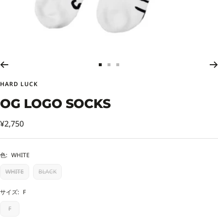
ス
ス
ス
ラ
ラ
ラ
HARD LUCK
イ
イ
イ
ド
ド
ド
OG LOGO SOCKS
に
に
に
移
移
移
セ
¥2,750
動
動
動
ー
1
2
3
ル
色:
WHITE
価
WHITE
BLACK
格
サイズ:
F
F