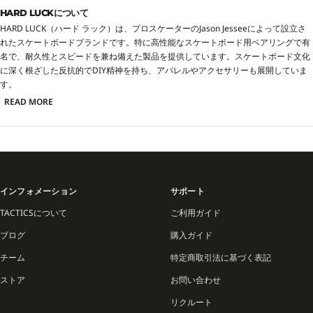
HARD LUCKについて
HARD LUCK（ハード ラック）は、プロスケーターのJason Jesseeによって設立さ
れたスケートボードブランドです。特に高性能なスケートボード用ベアリングで有
名で、耐久性とスピードを兼ね備えた製品を提供しています。スケートボード文化
に深く根ざした反抗的でDIY精神を持ち、アパレルやアクセサリーも展開していま
す。
READ MORE
インフォメーション
サポート
TACTICSについて
ご利用ガイド
ブログ
購入ガイド
チーム
特定商取引法に基づく表記
ストア
お問い合わせ
リクルート