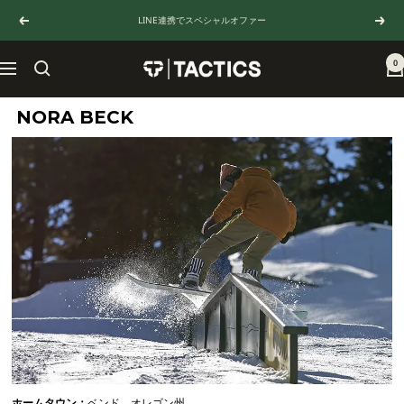
コ
LINE連携でスペシャルオファー
戻
次
ン
る
へ
テ
ン
0
TACTICS
ナ
ツ
JAPAN
ビ
へ
ゲ
NORA BECK
ス
ー
キ
シ
ッ
ョ
プ
ン
ホームタウン：
ベンド、オレゴン州