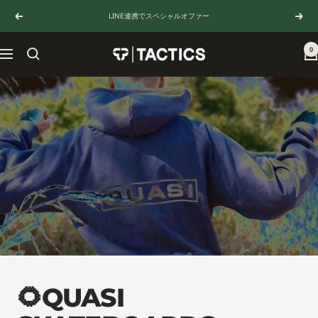
コ
LINE連携でスペシャルオファー
戻
次
ン
る
へ
テ
ン
0
TACTICS
ナ
ツ
JAPAN
ビ
へ
ゲ
ス
ー
キ
シ
ッ
ョ
プ
ン
🌻QUASI