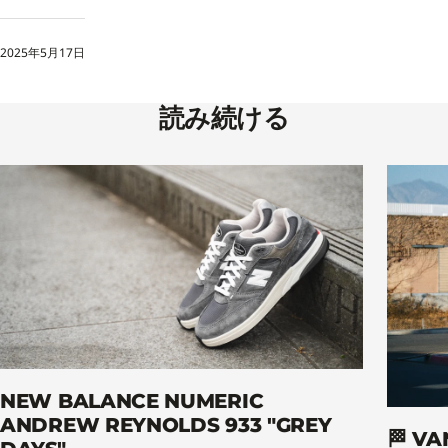
2025年5月17日
読み続ける
NEW BALANCE NUMERIC
ANDREW REYNOLDS 933 "GREY
🏁 V