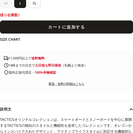
M
L
XL
残り在庫数1
カートに追加する
SIZE CHART
11,000円以上で
送料無料
14時までの注文で
土日祝も即日発送
（札幌より発送）
国内正規代理店・
100%本物保証
配送・送料の詳細はこちら
説明文
TACTICSオリジナルコレクションは、スケートボードとスノーボードを中心に展開
するTACTICSの独自のスタイルと機能性を追求したコレクションです。オレゴンか
らインスパイアされたデザインと、アクティブライフスタイルに対応する機能的な