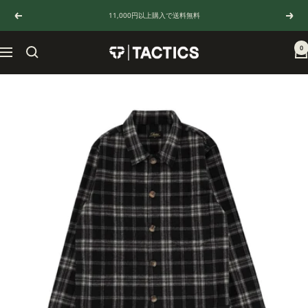
コ
11,000円以上購入で送料無料
戻
次
ン
る
へ
テ
ン
0
TACTICS
ナ
ツ
JAPAN
ビ
へ
ゲ
ス
ー
キ
シ
ッ
ョ
プ
ン