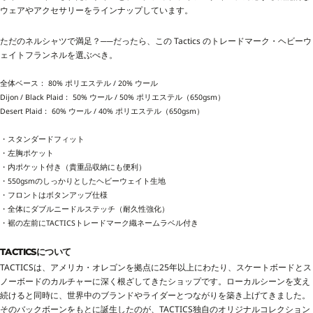
ウェアやアクセサリーをラインナップしています。
ただのネルシャツで満足？──だったら、この Tactics のトレードマーク・ヘビーウ
ェイトフランネルを選ぶべき。
全体ベース： 80% ポリエステル / 20% ウール
Dijon / Black Plaid： 50% ウール / 50% ポリエステル（650gsm）
Desert Plaid： 60% ウール / 40% ポリエステル（650gsm）
・スタンダードフィット
・左胸ポケット
・内ポケット付き（貴重品収納にも便利）
・550gsmのしっかりとしたヘビーウェイト生地
・フロントはボタンアップ仕様
・全体にダブルニードルステッチ（耐久性強化）
・裾の左前にTACTICSトレードマーク織ネームラベル付き
TACTICSについて
TACTICSは、アメリカ・オレゴンを拠点に25年以上にわたり、スケートボードとス
ノーボードのカルチャーに深く根ざしてきたショップです。ローカルシーンを支え
続けると同時に、世界中のブランドやライダーとつながりを築き上げてきました。
そのバックボーンをもとに誕生したのが、TACTICS独自のオリジナルコレクション