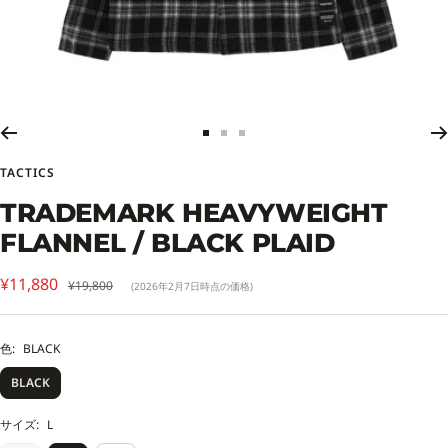
ス
ス
ス
ラ
ラ
ラ
TACTICS
イ
イ
イ
ド
ド
ド
TRADEMARK HEAVYWEIGHT
に
に
に
FLANNEL / BLACK PLAID
移
移
移
動
動
動
セ
1
2
3
¥11,880
通
¥19,800
(2026年2月7日時点の価格)
常
ー
価
ル
格
色:
BLACK
価
BLACK
格
サイズ:
L