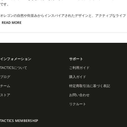
です。
オレゴンの自然や街並みからインスパイアされたデザインと、アクティブなライフ
スタイルに対応する機能性を兼ね備えたアイテムは、日常からライディングまで幅
READ MORE
広いシーンで活躍。アパレル、アクセサリー、ギアを通じて「ローカルに根ざしな
がらもグローバルに通じる」TACTICSらしいスタイルを体現しています。
また、HUF、HEROIN SKATEBOARDS、LIB TECH、UNION、SANTA CRUZ、REAL
といった世界的ブランドとのコラボレーションも展開。スケートとスノーをつなぐ
ハブとして、カルチャーを反映したプロダクトを生み出し続けています。
インフォメーション
サポート
TACTICS ORIGINAL COLLECTIONは、単なるショップオリジナルを超え、25年以
TACTICSについて
ご利用ガイド
上の歴史とコミュニティの絆から生まれた、スケートボードとスノーボードカルチ
ブログ
購入ガイド
ャーの象徴的なラインです。
チーム
特定商取引法に基づく表記
ストア
お問い合わせ
リクルート
TACTICS MEMBERSHIP