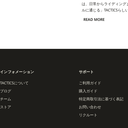
は、日常からライディング
ルに通じる」TACTICSら
READ MORE
また、HUF、HEROIN SK
開。スケートとスノーをつ
TACTICS ORIGINA
トボードとスノーボードカ
インフォメーション
サポート
TACTICSについて
ご利用ガイド
ブログ
購入ガイド
チーム
特定商取引法に基づく表記
ストア
お問い合わせ
リクルート