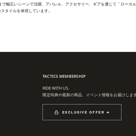
まで幅広いシーンで活躍。アパレル、アクセサリー、ギアを通じて「ローカ
しいスタイルを体現しています。
ATEBOARDS、LIB TECH、UNION、SANTA CRUZ、REALといった世界
なぐハブとして、カルチャーを反映したプロダクトを生み出し続けています
L COLLECTIONは、単なるショップオリジナルを超え、25年以上の歴史とコミュ
ルチャーの象徴的なラインです。
TACTICS MEMBERSHIP
RIDE WITH US.
限定特典や最新の商品、イベント情報をお届けしま
EXCLUSIVE OFFER ➔