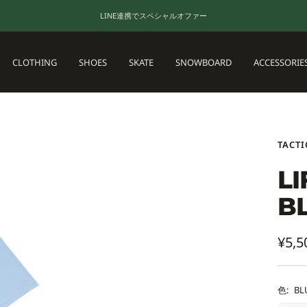
LINE連携でスペシャルオファー
CLOTHING
SHOES
SKATE
SNOWBOARD
ACCESSORIE
TACTI
LI
B
セ
¥5,5
ー
ル
色:
BL