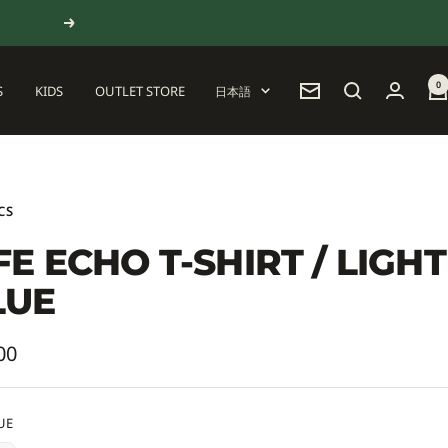
次
へ
0
言
S
KIDS
OUTLET STORE
日本語
ニ
語
ュ
ー
ス
レ
タ
CS
ー
FE ECHO T-SHIRT / LIGHT
LUE
00
UE