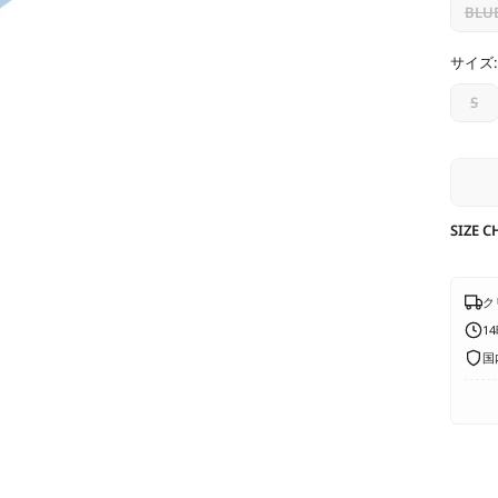
価
BLU
格
サイズ:
S
SIZE C
ク
1
国