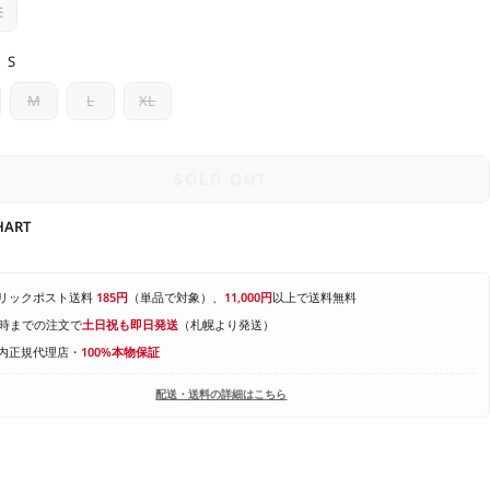
E
S
M
L
XL
SOLD OUT
HART
リックポスト送料
185円
（単品で対象）、
11,000円
以上で送料無料
4時までの注文で
土日祝も即日発送
（札幌より発送）
内正規代理店・
100%本物保証
配送・送料の詳細はこちら