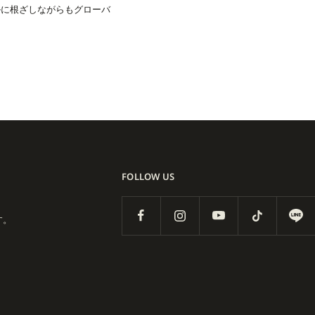
ルに根ざしながらもグローバ
的ブランドとのコラボレーションも展
。
ニティの絆から生まれた、スケー
FOLLOW US
す。