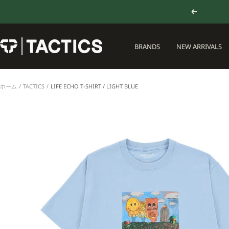
コ
戻
ン
る
テ
ン
TACTICS
BRANDS
NEW ARRIVALS
ツ
JAPAN
へ
ス
キ
ホーム
TACTICS
LIFE ECHO T-SHIRT / LIGHT BLUE
ッ
プ