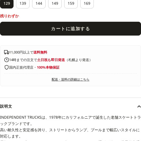
129
139
144
149
159
169
残りわずか
カートに追加する
11,000円以上で
送料無料
14時までの注文で
土日祝も即日発送
（札幌より発送）
国内正規代理店・
100%本物保証
配送・送料の詳細はこちら
説明文
INDEPENDENT TRUCKSは、1978年にカリフォルニアで誕生した老舗スケートトラ
ックブランドです。
高い耐久性と安定感を誇り、ストリートからランプ、プールまで幅広いスタイルに
対応します。