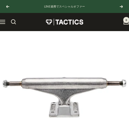
コ
LINE連携でスペシャルオファー
戻
次
ン
る
へ
テ
ン
0
TACTICS
ナ
ツ
JAPAN
ビ
へ
ゲ
ス
ー
キ
シ
ッ
ョ
プ
ン