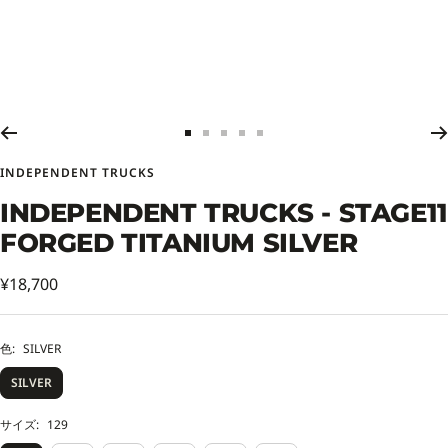
ス
ス
ス
ス
ス
ラ
ラ
ラ
ラ
ラ
INDEPENDENT TRUCKS
イ
イ
イ
イ
イ
ド
ド
ド
ド
ド
INDEPENDENT TRUCKS - STAGE11
に
に
に
に
に
FORGED TITANIUM SILVER
移
移
移
移
移
動
動
動
動
動
セ
1
2
3
4
5
¥18,700
ー
ル
色:
SILVER
価
SILVER
格
サイズ:
129