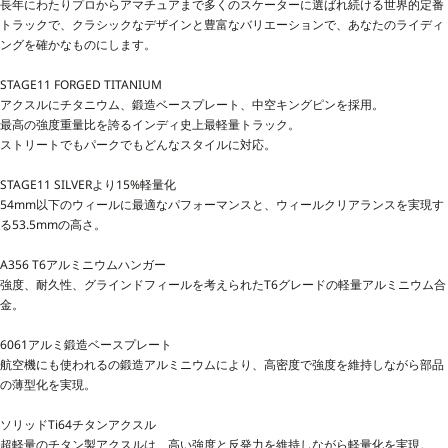
長年にわたりプロからアマチュアまで多くのスケーターに選ばれ続ける世界的定番
トラックで、クラシックなデザインと豊富なバリエーションで、あなたのライディ
ングを確かなものにします。
STAGE11 FORGED TITANIUM
アクスルにチタニウム、鍛造ベースプレート、中空キングピンを採用。
最高の強度重量比を誇るインディ史上最軽量トラック。
ストリートでもパークでもどんなスタイルに対応。
STAGE11 SILVERより15%軽量化
54mm以下のウィールに最適なパフォーマンスと、ウィールクリアランスを実現す
る53.5mmの高さ。
A356 T6アルミニウムハンガー
強度、耐久性、グラインドフィールを考えられたT6グレードの軽量アルミニウム合
金。
6061アルミ鍛造ベースプレート
航空機にも使われるの鍛造アルミニウムにより、高密度で強度を維持しながら部品
の薄型化を実現。
ソリッドTi64チタンアクスル
超軽量のチタン製アクスルは、高い強度と反発力を維持しながら軽量化を実現。