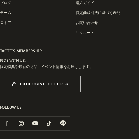
ダーであり、K2 Snowboardingの看板ライダーとしても世界的に知られる Gabe
ブログ
購入ガイド
Ferguson（ゲイブ・ファーガソン）が挙げられます。彼のクリエイティブかつ軽や
かなライディングスタイルを象徴するアイテムとして、LO-RESのプロダクトは北米
チーム
特定商取引法に基づく表記
のスノーボードメディアやムービーでも頻繁に登場しています。
ストア
お問い合わせ
プロダクトの魅力は、テクニカルなフィールドから日常のライフスタイルまでをシ
リクルート
ームレスに繋ぐ汎用性にあります。あえてブランド名を主張しすぎない「LO-
RES（低解像度）」な美学は、過度な装飾を削ぎ落としたからこそ生まれる力強さ
TACTICS MEMBERSHIP
を持ち、スノーボーダーのみならず、感度の高いストリートシーンからも注目を集
めています。
RIDE WITH US.
限定特典や最新の商品、イベント情報をお届けします。
EXCLUSIVE OFFER ➔
FOLLOW US