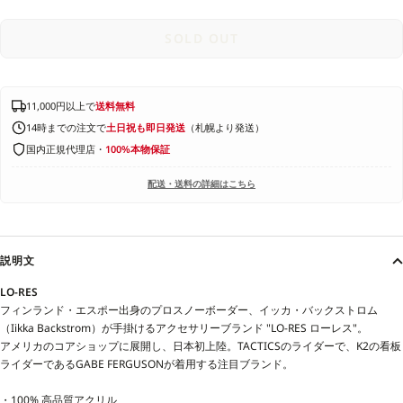
SOLD OUT
11,000円以上で
送料無料
14時までの注文で
土日祝も即日発送
（札幌より発送）
国内正規代理店・
100%本物保証
配送・送料の詳細はこちら
説明文
LO-RES
フィンランド・エスポー出身のプロスノーボーダー、イッカ・バックストロム
（Iikka Backstrom）が手掛けるアクセサリーブランド "LO-RES ローレス"。
アメリカのコアショップに展開し、日本初上陸。TACTICSのライダーで、K2の看板
ライダーであるGABE FERGUSONが着用する注目ブランド。
・100% 高品質アクリル