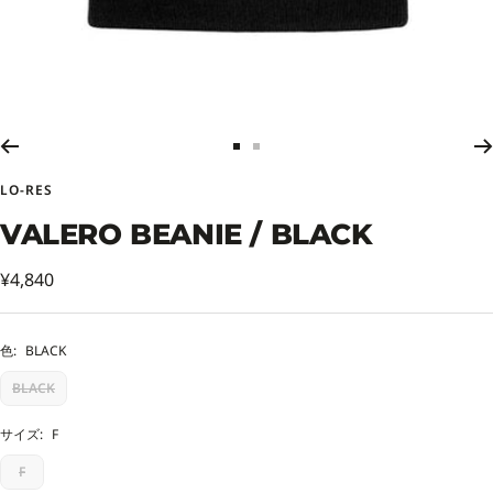
ス
ス
ラ
ラ
LO-RES
イ
イ
ド
ド
VALERO BEANIE / BLACK
に
に
移
移
セ
¥4,840
動
動
ー
1
2
ル
色:
BLACK
価
BLACK
格
サイズ:
F
F