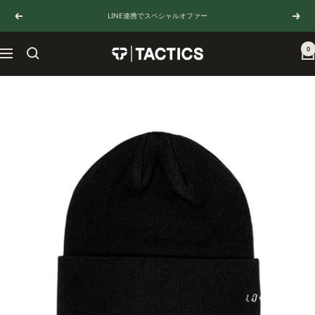
コ
LINE連携でスペシャルオファー
戻
次
ン
る
へ
テ
ン
0
TACTICS
ナ
ツ
JAPAN
ビ
へ
ゲ
ス
ー
キ
シ
ッ
ョ
プ
ン