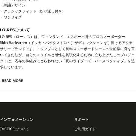
・刺繍デザイン
・クラシックフィット（折り返し付き）
・ワンサイズ
LO-RESについて
LO-RES（ローレス）は、フィンランド・エスポー出身のプロスノーボーダー、
Iikka Backstrom（イッカ・バックストロム）がディレクションを手掛けるアクセ
サリーブランドです。トッププロとして長年スノーボードシーンの最前線に身を置
いてきた彼が、自らのスタイルと感性を具現化するために立ち上げたこのプロジェ
クトは、既存の枠組みにとらわれない「真のライダーズ・パースペクティブ」を追
求しています。
ブランドの核となるのは、雪山でのハードな使用に耐えうる実用性と、ストリート
READ MORE
でも際立つミニマルで洗練されたデザインの両立です。特にビーニーをはじめとす
るヘッドウェアは、シルエットや編み、素材感に至るまでイッカ本人のこだわりが
反映されており、アメリカ各地の感度の高いコアショップを中心に展開。その独自
のクリエイティブは、スノーボードカルチャーを愛する目の肥えたローカルたちの
間で瞬く間に支持を広げました。
インフォメーション
サポート
LO-RESのチームには、ブランドの世界観を体現するアイコニックなライダーたちが
TACTICSについて
ご利用ガイド
名を連ねています。代表的な存在として、TACTICS（タクティクス）のチームライ