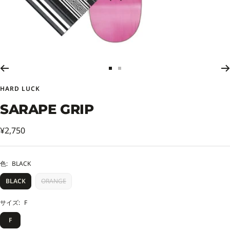
ス
ス
ラ
ラ
HARD LUCK
イ
イ
ド
ド
SARAPE GRIP
に
に
移
移
セ
¥2,750
動
動
ー
1
2
ル
色:
BLACK
価
BLACK
ORANGE
格
サイズ:
F
F