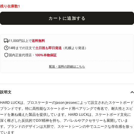
残り在庫数1
カートに追加する
11,000円以上で
送料無料
14時までの注文で
土日祝も即日発送
（札幌より発送）
国内正規代理店・
100%本物保証
配送・送料の詳細はこちら
説明文
HARD LUCKは、プロスケーターのJason Jesseeによって設立されたスケートボード
ブランドです。特に高性能なスケートボード用ベアリングで有名で、耐久性とスピ
ードを兼ね備えた製品を提供しています。HARD LUCKは、スケートボード文化に
深く根ざした反抗的でDIY精神を持ち、アパレルやアクセサリーも展開していま
す。ブランドのデザインは大胆で、スケートシーンの中でユニークな存在感を放っ
ています