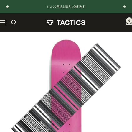
コ
11,000円以上購入で送料無料
戻
次
ン
る
へ
テ
ン
0
TACTICS
ナ
ツ
JAPAN
ビ
へ
ゲ
ス
ー
キ
シ
ッ
ョ
プ
ン