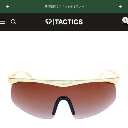
コ
LINE連携でスペシャルオファー
戻
次
ン
る
へ
テ
ン
0
TACTICS
ナ
ツ
JAPAN
ビ
へ
ゲ
ス
ー
キ
シ
ッ
ョ
プ
ン