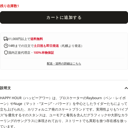
残り在庫数1
カートに追加する
11,000円以上で
送料無料
14時までの注文で
土日祝も即日発送
（札幌より発送）
国内正規代理店・
100%本物保証
配送・送料の詳細はこちら
説明文
HAPPY HOUR（ハッピーアワー）は、プロスケーターのRaybourn（ベン・レイボ
ーン）やNuge（マット・“ヌージ”・バラード）を中心としたライダーたちによって
立ち上げられた、カリフォルニア発のスケートブランドです。実用性よりも“バイブ
ス”を優先するそのスタンスは、ユーモアと毒気を含んだグラフィックや大胆なカラ
ーリングのサングラスに体現されており、ストリートでも異彩を放つ存在感を放っ
ています。