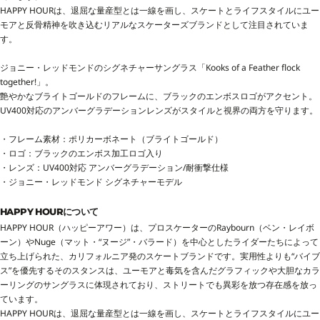
HAPPY HOURは、退屈な量産型とは一線を画し、スケートとライフスタイルにユー
モアと反骨精神を吹き込むリアルなスケーターズブランドとして注目されていま
す。
ジョニー・レッドモンドのシグネチャーサングラス「Kooks of a Feather flock
together!」。
艶やかなブライトゴールドのフレームに、ブラックのエンボスロゴがアクセント。
UV400対応のアンバーグラデーションレンズがスタイルと視界の両方を守ります。
・フレーム素材：ポリカーボネート（ブライトゴールド）
・ロゴ：ブラックのエンボス加工ロゴ入り
・レンズ：UV400対応 アンバーグラデーション/耐衝撃仕様
・ジョニー・レッドモンド シグネチャーモデル
HAPPY HOURについて
HAPPY HOUR（ハッピーアワー）は、プロスケーターのRaybourn（ベン・レイボ
ーン）やNuge（マット・“ヌージ”・バラード）を中心としたライダーたちによって
立ち上げられた、カリフォルニア発のスケートブランドです。実用性よりも“バイブ
ス”を優先するそのスタンスは、ユーモアと毒気を含んだグラフィックや大胆なカラ
ーリングのサングラスに体現されており、ストリートでも異彩を放つ存在感を放っ
ています。
HAPPY HOURは、退屈な量産型とは一線を画し、スケートとライフスタイルにユー