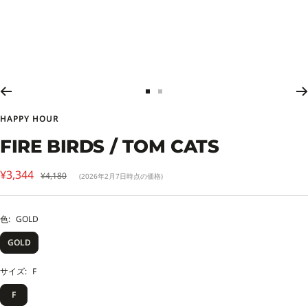
ス
ス
ラ
ラ
HAPPY HOUR
イ
イ
ド
ド
FIRE BIRDS / TOM CATS
に
に
移
移
セ
¥3,344
通
¥4,180
(2026年2月7日時点の価格)
動
動
常
ー
1
2
価
ル
格
色:
GOLD
価
GOLD
格
サイズ:
F
F