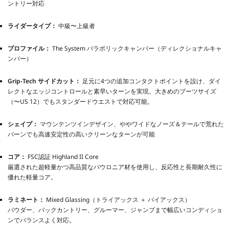
ントリー対応
ライダータイプ：
中級〜上級者
プロファイル：
The System パラボリックキャンバー（ディレクショナルキャ
ンバー）
Grip-Tech サイドカット：
足元に4つの追加コンタクトポイントを設け、ダイ
レクトなエッジコントロールと素早いターンを実現。大きめのブーツサイズ
（〜US 12）でもスタンダードウエストで対応可能。
シェイプ：
マウンテンツインデザイン、ややワイドなノーズ＆テールで荒れた
バーンでも高速安定性の高いクリーンなターンが可能
コア：
FSC認証 Highland II Core
厳選された超軽量かつ高品質なパウロニア材を使用し、反応性と長期耐久性に
優れた軽量コア。
ラミネート：
Mixed Glassing（トライアックス ＋ バイアックス）
パウダー、バックカントリー、グルーマー、ジャンプまで幅広いコンディショ
ンでバランスよく対応。