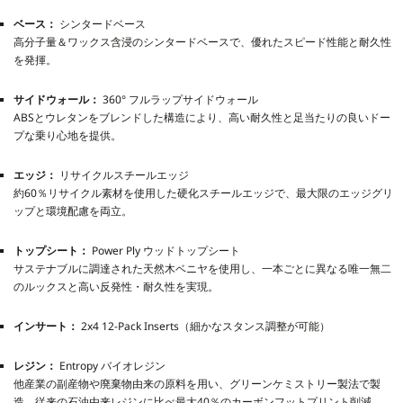
ベース：
シンタードベース
高分子量＆ワックス含浸のシンタードベースで、優れたスピード性能と耐久性
を発揮。
サイドウォール：
360° フルラップサイドウォール
ABSとウレタンをブレンドした構造により、高い耐久性と足当たりの良いドー
プな乗り心地を提供。
エッジ：
リサイクルスチールエッジ
約60％リサイクル素材を使用した硬化スチールエッジで、最大限のエッジグリ
ップと環境配慮を両立。
トップシート：
Power Ply ウッドトップシート
サステナブルに調達された天然木ベニヤを使用し、一本ごとに異なる唯一無二
のルックスと高い反発性・耐久性を実現。
インサート：
2x4 12-Pack Inserts（細かなスタンス調整が可能）
レジン：
Entropy バイオレジン
他産業の副産物や廃棄物由来の原料を用い、グリーンケミストリー製法で製
造。従来の石油由来レジンに比べ最大40％のカーボンフットプリント削減。