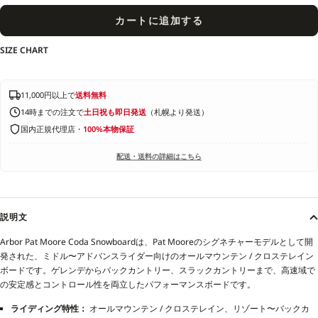
カートに追加する
SIZE CHART
11,000円以上で
送料無料
14時までの注文で
土日祝も即日発送
（札幌より発送）
国内正規代理店・
100%本物保証
配送・送料の詳細はこちら
説明文
Arbor Pat Moore Coda Snowboardは、Pat Mooreのシグネチャーモデルとして開
発された、ミドル〜アドバンスライダー向けのオールマウンテン / クロステレイン
ボードです。ゲレンデからバックカントリー、スラックカントリーまで、高速域で
の安定感とコントロール性を両立したパフォーマンスボードです。
ライディング特性：
オールマウンテン / クロステレイン、リゾート〜バックカ