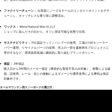
ファクトリーチューン：
出荷前にノーズ＆テールのコンタクトポイントをデチ
ューンし、キャッチレスな乗り味に調整済み。
ワックス：
Wend Natural Wax 仕上げ
ショップに並んだその日から、すぐに滑走可能な状態で出荷。
サステナビリティ：
FSC認証ウッド／バンブーの使用、工場の100％ソーラー
パワー運用、リサイクルパーツの採用、売上の一部を森林再生プロジェクトに
寄付するなど、環境負荷低減に継続的に取り組むブランドポリシー。
保証：
3年保証
購入日から3年間のメーカー保証（構造的な製造不良のみ対象）。衝撃による破
損、誤使用、レール・岩との接触によるダメージや通常使用による摩耗は保証
対象外です。
オールマウンテン用スノーボードの選び方：