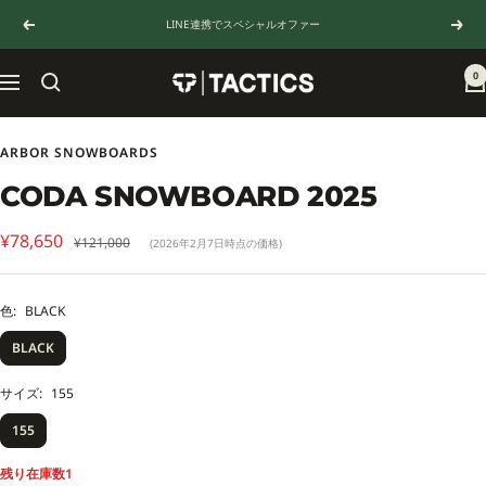
コ
LINE連携でスペシャルオファー
戻
次
ン
る
へ
テ
ン
0
TACTICS
ナ
ツ
JAPAN
ビ
へ
ゲ
ス
ー
ARBOR SNOWBOARDS
キ
シ
ッ
CODA SNOWBOARD 2025
ョ
プ
ン
セ
¥78,650
通
¥121,000
(2026年2月7日時点の価格)
常
ー
価
ル
格
色:
BLACK
価
BLACK
格
サイズ:
155
155
残り在庫数1