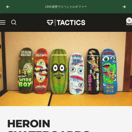
Skip
LINE連携でスペシャルオファー
Previous
Next
to
content
0
TACTICS
Navigation
JAPAN
HEROIN