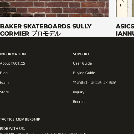
BAKER SKATEBOARDS SULLY
ASIC
CORMIER プロモデル
IANN
INFORMATION
SUPPORT
About TACTICS
User Guide
Blog
Buying Guide
team
特定商取引法に基づく表記
Store
inquiry
Recruit
TACTICS MEMBERSHIP
RIDE WITH US.